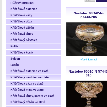
Růžový porcelán
Křišťálové sklenice
Nástolec 60B42-N-
Křišťálové vázy
57443-205
Křišťálová dóza
Křišťálový džbán
Křišťálová láhev
Křišťálový nástolec
Půllitr
Křišťálový košík
Svícen
více informací
Ledák
Křišťálové sklenice ve zlatě
Nástolec 60510-N-5744
310
Křišťálový nástolec ve zlatě
Křišťálová váza ve zlatě
Křišťálová mísa ve zlate
Křišťálová láhev, karafa ve zlatě
Křišťálový džbán ve zlatě