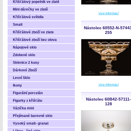
Křišťálový popelník ve zlatě
Mini dárečky ve zlatě
více informací
Křišťálová svítidla
Smalt
Nástolec 60552-N-5744
Křišťálové zboží ve zlate
255
Křišťálové zboží bez olova
Nápojové sklo
Zdobené sklo
Sklenice 2 kusy
Dárkové Zboží
Lesní Sklo
více informací
Ikony
Figurální porcelán
Nástolec 60B42-57111-
Figurky z křišťálu
128
Vázička mini
Přejímané barevné sklo
Vysoký smalt- granat