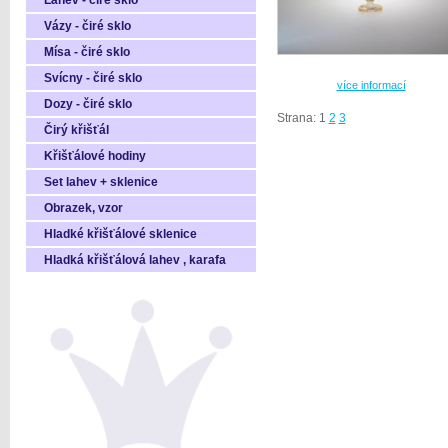
Láhev - čiré sklo
Vázy - čiré sklo
Mísa - čiré sklo
Svícny - čiré sklo
více informací
Dozy - čiré sklo
Strana: 1
2
3
Čirý křišťál
Křišťálové hodiny
Set lahev + sklenice
Obrazek, vzor
Hladké křišťálové sklenice
Hladká křišťálová lahev , karafa