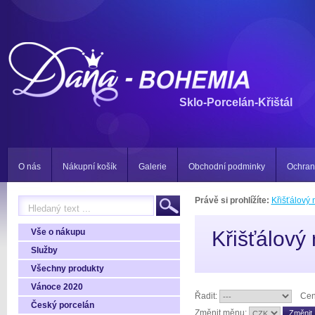
Sklo-Porcelán-Křištál
O nás
Nákupní košík
Galerie
Obchodní podminky
Ochran
Právě si prohlížíte:
Křišťálový 
Vše o nákupu
Křišťálový 
Služby
Všechny produkty
Vánoce 2020
Řadit:
Cen
Český porcelán
Změnit měnu: