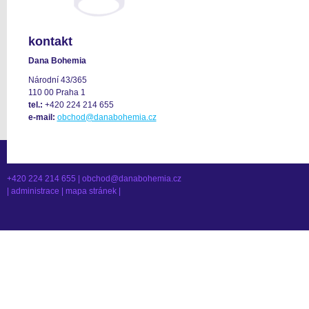
kontakt
Dana Bohemia
Národní 43/365
110 00 Praha 1
tel.:
+420 224 214 655
e-mail:
obchod@danabohemia.cz
+420 224 214 655 |
obchod@danabohemia.cz
|
administrace
|
mapa stránek
|