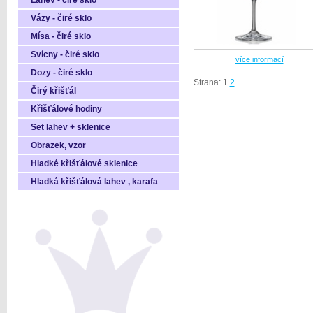
Láhev - čiré sklo
Vázy - čiré sklo
Mísa - čiré sklo
Svícny - čiré sklo
více informací
Dozy - čiré sklo
Strana: 1
2
Čirý křišťál
Křišťálové hodiny
Set lahev + sklenice
Obrazek, vzor
Hladké křišťálové sklenice
Hladká křišťálová lahev , karafa