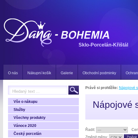
Sklo-Porcelán-Křištál
O nás
Nákupní košík
Galerie
Obchodní podminky
Ochran
Právě si prohlížíte:
Nápojové s
Vše o nákupu
Nápojové s
Služby
Všechny produkty
Vánoce 2020
Řadit:
Cen
Český porcelán
Změnit měnu: