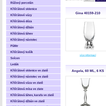
Růžový porcelán
Křišťálové sklenice
Gina 40159-210
Křišťálové vázy
Křišťálová dóza
Křišťálový džbán
Křišťálová láhev
Křišťálový nástolec
Půllitr
Křišťálový košík
více informací
Svícen
Ledák
Křišťálové sklenice ve zlatě
Angela, 60 ML, 6 KS
Křišťálový nástolec ve zlatě
Křišťálová váza ve zlatě
Křišťálová mísa ve zlate
Křišťálová láhev, karafa ve zlatě
Křišťálový džbán ve zlatě