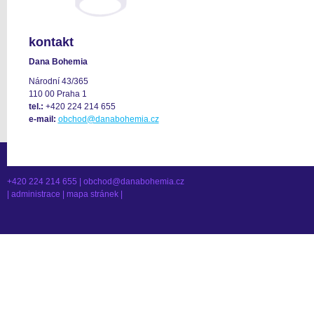
kontakt
Dana Bohemia
Národní 43/365
110 00 Praha 1
tel.:
+420 224 214 655
e-mail:
obchod@danabohemia.cz
+420 224 214 655 |
obchod@danabohemia.cz
|
administrace
|
mapa stránek
|