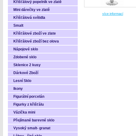
Křišťálový popelník ve zlatě
Mini dárečky ve zlatě
více informací
Křišťálová svítidla
Smalt
Křišťálové zboží ve zlate
Křišťálové zboží bez olova
Nápojové sklo
Zdobené sklo
Sklenice 2 kusy
Dárkové Zboží
Lesní Sklo
Ikony
Figurální porcelán
Figurky z křišťálu
Vázička mini
Přejímané barevné sklo
Vysoký smalt- granat