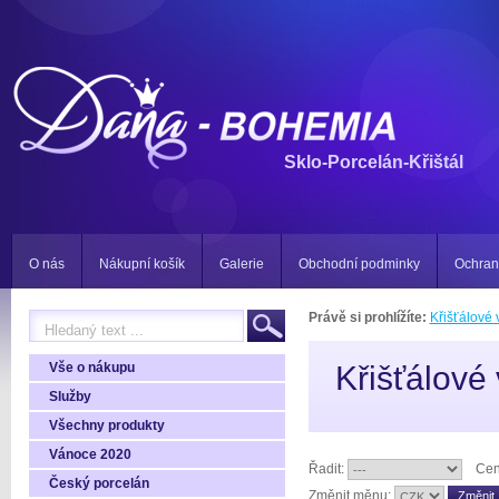
Sklo-Porcelán-Křištál
O nás
Nákupní košík
Galerie
Obchodní podminky
Ochran
Právě si prohlížíte:
Křišťálové 
Vše o nákupu
Křišťálové
Služby
Všechny produkty
Vánoce 2020
Řadit:
Cen
Český porcelán
Změnit měnu: