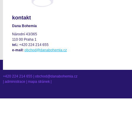
kontakt
Dana Bohemia
Národní 43/365
110 00 Praha 1
tel.:
+420 224 214 655
e-mail:
obchod@danabohemia.cz
+420 224 214 655 |
obchod@danabohemia.cz
|
administrace
|
mapa stránek
|