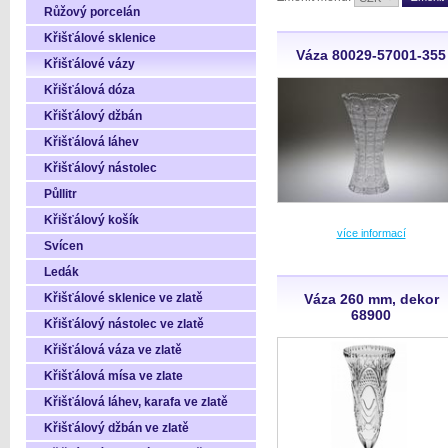
Růžový porcelán
Křišťálové sklenice
Váza 80029-57001-355
Křišťálové vázy
Křišťálová dóza
Křišťálový džbán
Křišťálová láhev
Křišťálový nástolec
Půllitr
Křišťálový košík
více informací
Svícen
Ledák
Křišťálové sklenice ve zlatě
Váza 260 mm, dekor
68900
Křišťálový nástolec ve zlatě
Křišťálová váza ve zlatě
Křišťálová mísa ve zlate
Křišťálová láhev, karafa ve zlatě
Křišťálový džbán ve zlatě