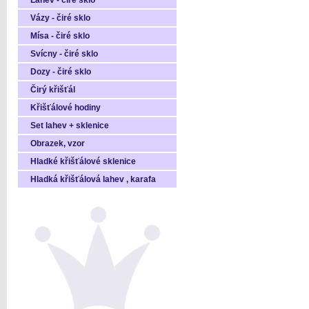
Láhev - čiré sklo
Vázy - čiré sklo
Mísa - čiré sklo
Svícny - čiré sklo
Dozy - čiré sklo
Čirý křišťál
Křišťálové hodiny
Set lahev + sklenice
Obrazek, vzor
Hladké křišťálové sklenice
Hladká křišťálová lahev , karafa