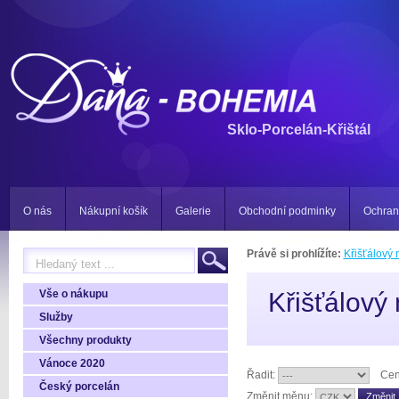
Sklo-Porcelán-Křištál
O nás
Nákupní košík
Galerie
Obchodní podminky
Ochran
Právě si prohlížíte:
Křišťálový 
Vše o nákupu
Křišťálový 
Služby
Všechny produkty
Vánoce 2020
Řadit:
Cen
Český porcelán
Změnit měnu: