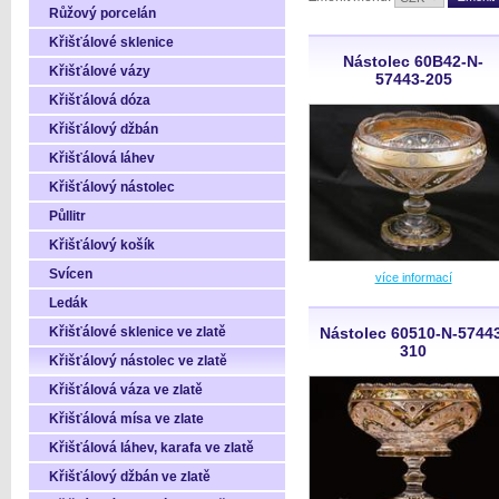
Růžový porcelán
Křišťálové sklenice
Nástolec 60B42-N-
Křišťálové vázy
57443-205
Křišťálová dóza
Křišťálový džbán
Křišťálová láhev
Křišťálový nástolec
Půllitr
Křišťálový košík
Svícen
více informací
Ledák
Křišťálové sklenice ve zlatě
Nástolec 60510-N-5744
310
Křišťálový nástolec ve zlatě
Křišťálová váza ve zlatě
Křišťálová mísa ve zlate
Křišťálová láhev, karafa ve zlatě
Křišťálový džbán ve zlatě