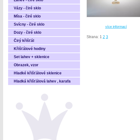
Láhev - čiré sklo
Vázy - čiré sklo
Mísa - čiré sklo
Svícny - čiré sklo
více informací
Dozy - čiré sklo
Strana: 1
2
3
Čirý křišťál
Křišťálové hodiny
Set lahev + sklenice
Obrazek, vzor
Hladké křišťálové sklenice
Hladká křišťálová lahev , karafa