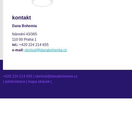
kontakt
Dana Bohemia
Národní 43/365
110 00 Praha 1
tel.:
+420 224 214 655
e-mail:
obchod@danabohemia.cz
+420 224 214 655 |
obchod@danabohemia.cz
|
administrace
|
mapa stránek
|