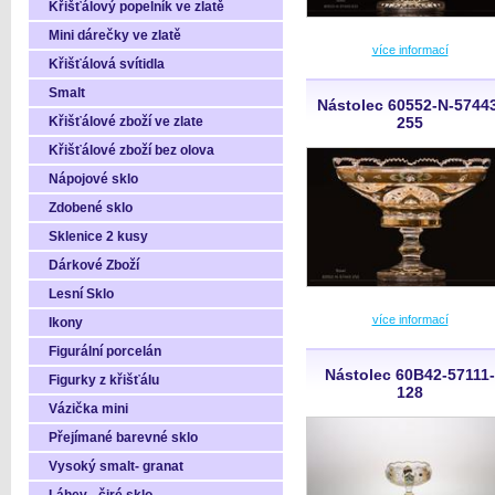
Křišťálový popelník ve zlatě
Mini dárečky ve zlatě
více informací
Křišťálová svítidla
Smalt
Nástolec 60552-N-5744
Křišťálové zboží ve zlate
255
Křišťálové zboží bez olova
Nápojové sklo
Zdobené sklo
Sklenice 2 kusy
Dárkové Zboží
Lesní Sklo
více informací
Ikony
Figurální porcelán
Nástolec 60B42-57111-
Figurky z křišťálu
128
Vázička mini
Přejímané barevné sklo
Vysoký smalt- granat