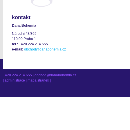
kontakt
Dana Bohemia
Národní 43/365
110 00 Praha 1
tel.:
+420 224 214 655
e-mail:
obchod@danabohemia.cz
+420 224 214 655 |
obchod@danabohemia.cz
|
administrace
|
mapa stránek
|