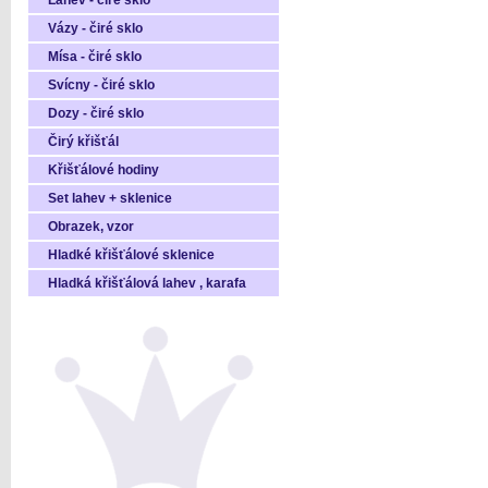
Láhev - čiré sklo
Vázy - čiré sklo
Mísa - čiré sklo
Svícny - čiré sklo
Dozy - čiré sklo
Čirý křišťál
Křišťálové hodiny
Set lahev + sklenice
Obrazek, vzor
Hladké křišťálové sklenice
Hladká křišťálová lahev , karafa