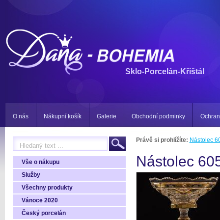
Sklo-Porcelán-Křištál
O nás
Nákupní košík
Galerie
Obchodní podminky
Ochran
Právě si prohlížíte:
Nástolec 
Nástolec 60
Vše o nákupu
Služby
Všechny produkty
Vánoce 2020
Český porcelán