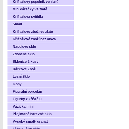
Křišťálový popelník ve zlatě
Mini dárečky ve zlatě
Křišťálová svítidla
Smalt
Křišťálové zboží ve zlate
Křišťálové zboží bez olova
Nápojové sklo
Zdobené sklo
Sklenice 2 kusy
Dárkové Zboží
Lesní Sklo
Ikony
Figurální porcelán
Figurky z křišťálu
Vázička mini
Přejímané barevné sklo
Vysoký smalt- granat