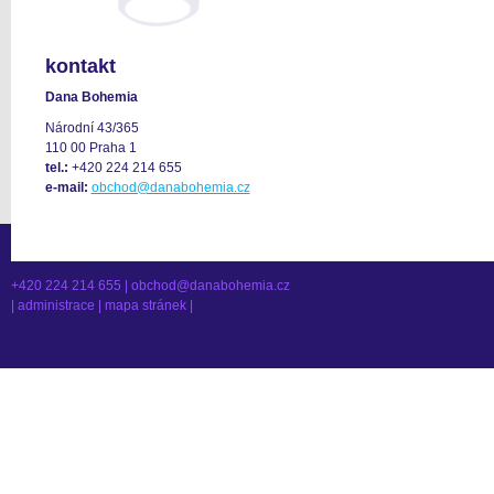
kontakt
Dana Bohemia
Národní 43/365
110 00 Praha 1
tel.:
+420 224 214 655
e-mail:
obchod@danabohemia.cz
+420 224 214 655 |
obchod@danabohemia.cz
|
administrace
|
mapa stránek
|