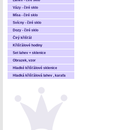
Láhev - čiré sklo
Vázy - čiré sklo
Mísa - čiré sklo
Svícny - čiré sklo
Dozy - čiré sklo
Čirý křišťál
Křišťálové hodiny
Set lahev + sklenice
Obrazek, vzor
Hladké křišťálové sklenice
Hladká křišťálová lahev , karafa