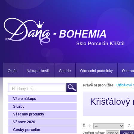
Sklo-Porcelán-Křištál
O nás
Nákupní košík
Galerie
Obchodní podminky
Ochran
Právě si prohlížíte:
Křišťálový 
Vše o nákupu
Křišťálový 
Služby
Všechny produkty
Vánoce 2020
Řadit:
Cen
Český porcelán
Změnit měnu: