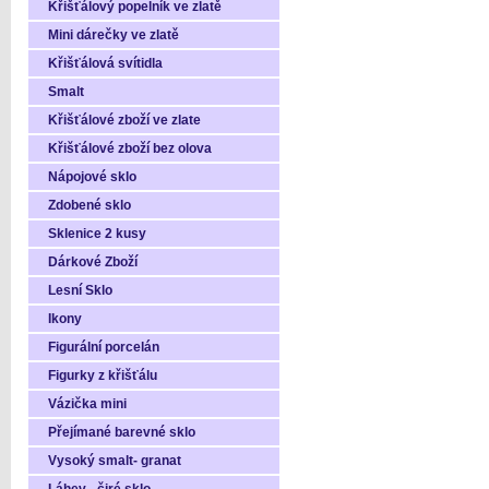
Křišťálový popelník ve zlatě
Mini dárečky ve zlatě
Křišťálová svítidla
Smalt
Křišťálové zboží ve zlate
Křišťálové zboží bez olova
Nápojové sklo
Zdobené sklo
Sklenice 2 kusy
Dárkové Zboží
Lesní Sklo
Ikony
Figurální porcelán
Figurky z křišťálu
Vázička mini
Přejímané barevné sklo
Vysoký smalt- granat