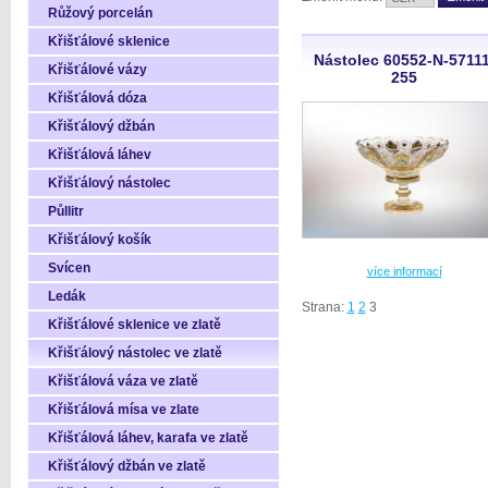
Růžový porcelán
Křišťálové sklenice
Nástolec 60552-N-57111
Křišťálové vázy
255
Křišťálová dóza
Křišťálový džbán
Křišťálová láhev
Křišťálový nástolec
Půllitr
Křišťálový košík
Svícen
více informací
Ledák
Strana:
1
2
3
Křišťálové sklenice ve zlatě
Křišťálový nástolec ve zlatě
Křišťálová váza ve zlatě
Křišťálová mísa ve zlate
Křišťálová láhev, karafa ve zlatě
Křišťálový džbán ve zlatě