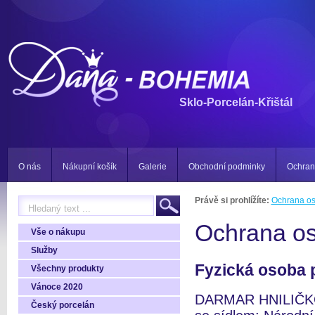
Sklo-Porcelán-Křištál
O nás
Nákupní košík
Galerie
Obchodní podminky
Ochran
Právě si prohlížíte:
Ochrana os
Ochrana os
Vše o nákupu
Služby
Fyzická osoba p
Všechny produkty
Vánoce 2020
DARMAR HNILIČK
Český porcelán