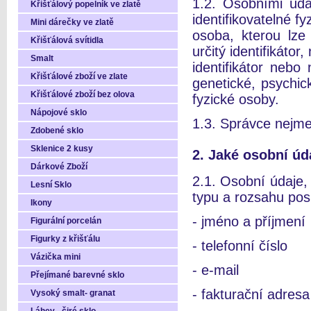
1.2. Osobními úda
Křišťálový popelník ve zlatě
identifikovatelné f
Mini dárečky ve zlatě
osoba, kterou lze
Křišťálová svítidla
určitý identifikátor
Smalt
identifikátor nebo 
Křišťálové zboží ve zlate
genetické, psychic
Křišťálové zboží bez olova
fyzické osoby.
Nápojové sklo
1.3. Správce nejme
Zdobené sklo
Sklenice 2 kusy
2. Jaké osobní ú
Dárkové Zboží
2.1. Osobní údaje,
Lesní Sklo
typu a rozsahu pos
Ikony
- jméno a příjmení
Figurální porcelán
Figurky z křišťálu
- telefonní číslo
Vázička mini
- e-mail
Přejímané barevné sklo
- fakturační adresa
Vysoký smalt- granat