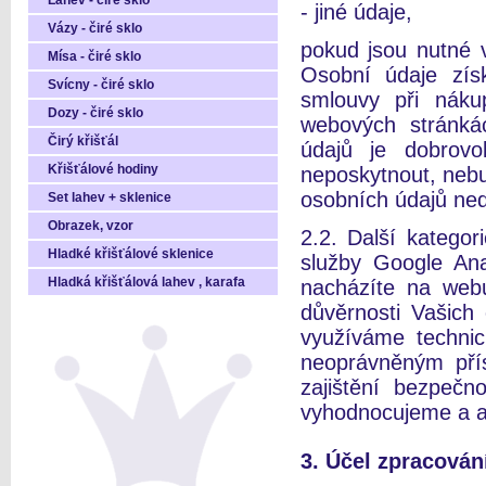
Láhev - čiré sklo
- jiné údaje,
Vázy - čiré sklo
pokud jsou nutné v
Mísa - čiré sklo
Osobní údaje zís
Svícny - čiré sklo
smlouvy při nák
Dozy - čiré sklo
webových stránká
Čirý křišťál
údajů je dobrov
Křišťálové hodiny
neposkytnout, nebu
osobních údajů ne
Set lahev + sklenice
Obrazek, vzor
2.2. Další katego
Hladké křišťálové sklenice
služby Google Ana
Hladká křišťálová lahev , karafa
nacházíte na webu
důvěrnosti Vašich
využíváme techni
neoprávněným pří
zajištění bezpečn
vyhodnocujeme a a
3. Účel zpracován