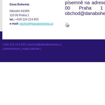
písemně na adres
Dana Bohemia
00 Praha 1 n
Národní 43/365
obchod@danabohe
110 00 Praha 1
tel.:
+420 224 214 655
e-mail:
obchod@danabohemia.cz
+420 224 214 655 |
obchod@danabohemia.cz
|
administrace
|
mapa stránek
|