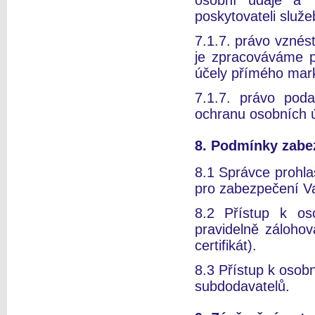
osobní údaje a 
poskytovateli služe
7.1.7. právo vznés
je zpracováváme p
účely přímého mar
7.1.7. právo pod
ochranu osobních ú
8. Podmínky zabe
8.1 Správce prohlaš
pro zabezpečení Va
8.2 Přístup k o
pravidelně záloho
certifikát).
8.3 Přístup k oso
subdodavatelů.