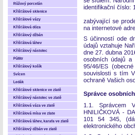
se sídlem: Národní
Růžový porcelán
identifikační číslo:
Křišťálové sklenice
Křišťálové vázy
zabývající se prod
na internetové ad
Křišťálová dóza
Křišťálový džbán
S účinností ode d
Křišťálová láhev
údajů vztahuje Na
Křišťálový nástolec
dne 27. dubna 2016
osobních údajů a
Půllitr
95/46/ES (obecné
Křišťálový košík
souvislosti s tím
Svícen
ochraně Vašich oso
Ledák
Křišťálové sklenice ve zlatě
Správce osobních
Křišťálový nástolec ve zlatě
1.1. Správcem V
Křišťálová váza ve zlatě
HNILIČKOVÁ - DAN
Křišťálová mísa ve zlate
101 54 345, (dál
Křišťálová láhev, karafa ve zlatě
elektronického obc
Křišťálový džbán ve zlatě