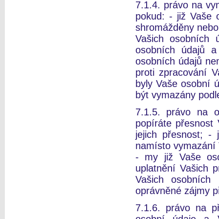
7.1.4. právo na vy
pokud: - již Vaše 
shromážděny nebo z
Vašich osobních ú
osobních údajů a
osobních údajů ne
proti zpracování 
byly Vaše osobní ú
být vymazány podle
7.1.5. právo na 
popíráte přesnost
jejich přesnost; -
namísto vymazání V
- my již Vaše os
uplatnění Vašich p
Vašich osobních
oprávněné zájmy př
7.1.6. právo na p