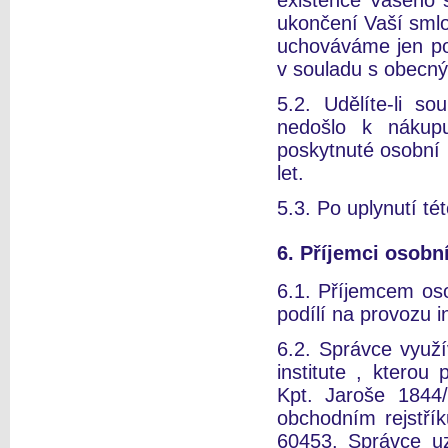
existence Vašeho 
ukončení Vaší sml
uchováváme jen po
v souladu s obecný
5.2. Udělíte-li s
nedošlo k nákup
poskytnuté osobní 
let.
5.3. Po uplynutí t
6. Příjemci osobn
6.1. Příjemcem os
podílí na provozu
6.2. Správce využ
institute , kterou
Kpt. Jaroše 1844
obchodním rejstří
60453. Správce uz