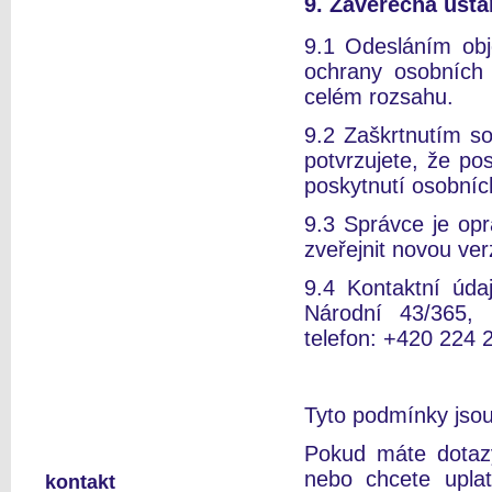
9. Závěrečná usta
9.1 Odesláním obj
ochrany osobních 
celém rozsahu.
9.2 Zaškrtnutím so
potvrzujete, že po
poskytnutí osobníc
9.3 Správce je op
zveřejnit novou ve
9.4 Kontaktní úda
Národní 43/365,
telefon: +420 224 
Tyto podmínky jsou
Pokud máte dotazy
nebo chcete upla
kontakt