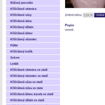
Růžový porcelán
Křišťálové sklenice
Změnit měnu:
Křišťálové vázy
Křišťálová dóza
Popis
Křišťálový džbán
vzorek
Křišťálová láhev
Křišťálový nástolec
Půllitr
Křišťálový košík
Svícen
Ledák
Křišťálové sklenice ve zlatě
Křišťálový nástolec ve zlatě
Křišťálová váza ve zlatě
Křišťálová mísa ve zlate
Křišťálová láhev, karafa ve zlatě
Křišťálový džbán ve zlatě