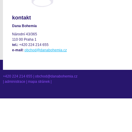
kontakt
Dana Bohemia
Národní 43/365
110 00 Praha 1
tel.:
+420 224 214 655
e-mail:
obchod@danabohemia.cz
+420 224 214 655 |
obchod@danabohemia.cz
|
administrace
|
mapa stránek
|