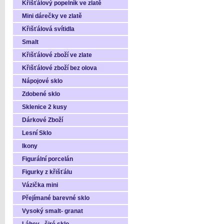
Křišťálový popelník ve zlatě
Mini dárečky ve zlatě
Křišťálová svítidla
Smalt
Křišťálové zboží ve zlate
Křišťálové zboží bez olova
Nápojové sklo
Zdobené sklo
Sklenice 2 kusy
Dárkové Zboží
Lesní Sklo
Ikony
Figurální porcelán
Figurky z křišťálu
Vázička mini
Přejímané barevné sklo
Vysoký smalt- granat