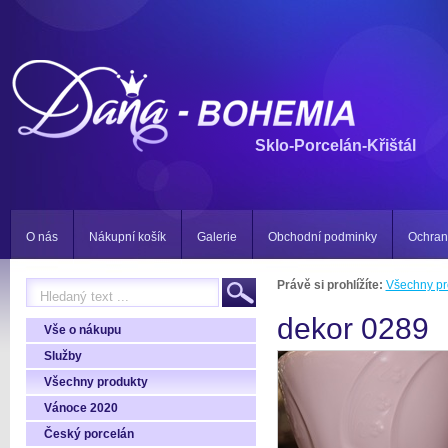
Sklo-Porcelán-Křištál
O nás
Nákupní košík
Galerie
Obchodní podminky
Ochran
Právě si prohlížíte:
Všechny pr
dekor 0289
Vše o nákupu
Služby
Všechny produkty
Vánoce 2020
Český porcelán