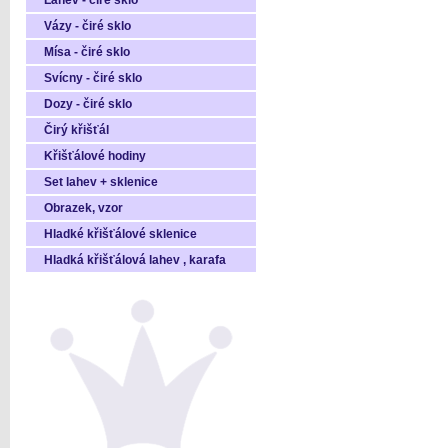
Láhev - čiré sklo
Vázy - čiré sklo
Mísa - čiré sklo
Svícny - čiré sklo
Dozy - čiré sklo
Čirý křišťál
Křišťálové hodiny
Set lahev + sklenice
Obrazek, vzor
Hladké křišťálové sklenice
Hladká křišťálová lahev , karafa