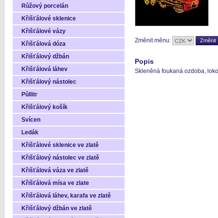
Růžový porcelán
Křišťálové sklenice
Křišťálové vázy
Změnit měnu:
Křišťálová dóza
Křišťálový džbán
Popis
Křišťálová láhev
Skleněná foukaná ozdoba, lokom
Křišťálový nástolec
Půllitr
Křišťálový košík
Svícen
Ledák
Křišťálové sklenice ve zlatě
Křišťálový nástolec ve zlatě
Křišťálová váza ve zlatě
Křišťálová mísa ve zlate
Křišťálová láhev, karafa ve zlatě
Křišťálový džbán ve zlatě