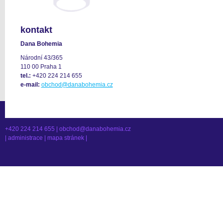
kontakt
Dana Bohemia
Národní 43/365
110 00 Praha 1
tel.:
+420 224 214 655
e-mail:
obchod@danabohemia.cz
+420 224 214 655 |
obchod@danabohemia.cz
|
administrace
|
mapa stránek
|