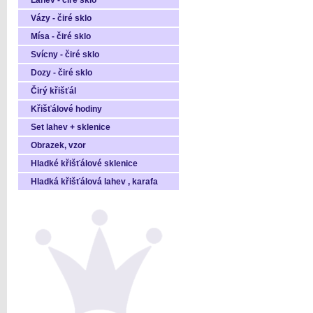
Láhev - čiré sklo
Vázy - čiré sklo
Mísa - čiré sklo
Svícny - čiré sklo
Dozy - čiré sklo
Čirý křišťál
Křišťálové hodiny
Set lahev + sklenice
Obrazek, vzor
Hladké křišťálové sklenice
Hladká křišťálová lahev , karafa