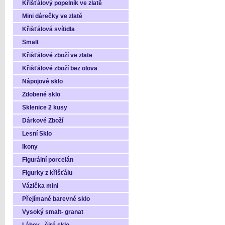
Křišťálový popelník ve zlatě
Mini dárečky ve zlatě
Křišťálová svítidla
Smalt
Křišťálové zboží ve zlate
Křišťálové zboží bez olova
Nápojové sklo
Zdobené sklo
Sklenice 2 kusy
Dárkové Zboží
Lesní Sklo
Ikony
Figurální porcelán
Figurky z křišťálu
Vázička mini
Přejímané barevné sklo
Vysoký smalt- granat