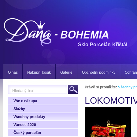
Sklo-Porcelán-Křištál
O nás
Nákupní košík
Galerie
Obchodní podminky
Ochran
Právě si prohlížíte:
Všechny pr
LOKOMOTI
Vše o nákupu
Služby
Všechny produkty
Vánoce 2020
Český porcelán