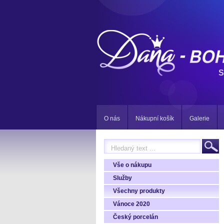
S
O nás
Nákupní košík
Galerie
Vše o nákupu
Služby
Všechny produkty
Vánoce 2020
Český porcelán