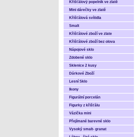
Křišťálový popelník ve zlatě
Mini dárečky ve zlatě
Křišťálová svítidla
Smalt
Křišťálové zboží ve zlate
Křišťálové zboží bez olova
Nápojové sklo
Zdobené sklo
Sklenice 2 kusy
Dárkové Zboží
Lesní Sklo
Ikony
Figurální porcelán
Figurky z křišťálu
Vázička mini
Přejímané barevné sklo
Vysoký smalt- granat