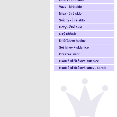
Láhev - čiré sklo
Vázy - čiré sklo
Mísa - čiré sklo
Svícny - čiré sklo
Dozy - čiré sklo
Čirý křišťál
Křišťálové hodiny
Set lahev + sklenice
Obrazek, vzor
Hladké křišťálové sklenice
Hladká křišťálová lahev , karafa