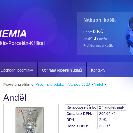
Nákupní košík
0 Kč
Cena:
0
Zboží:
Položek
klo-Porcelán-Křištál
Prohlédnout si košík
Obchodní podminky
Ochrana osobních údajů
Kontakty
Právě si prohlížíte:
Všechny produkty
>
Vánoce 2020
>
Anděl
>
Anděl
Katalogové číslo:
27 andilek maly
Cena bez DPH:
209,09 Kč
DPH:
21%
Cena s DPH:
253 Kč