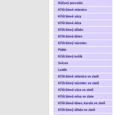
Růžový porcelán
Křišťálové sklenice
Křišťálové vázy
Křišťálová dóza
Křišťálový džbán
Křišťálová láhev
Křišťálový nástolec
Půllitr
Křišťálový košík
Svícen
Ledák
Křišťálové sklenice ve zlatě
Křišťálový nástolec ve zlatě
Křišťálová váza ve zlatě
Křišťálová mísa ve zlate
Křišťálová láhev, karafa ve zlatě
Křišťálový džbán ve zlatě