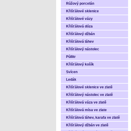
Růžový porcelán
Křišťálové sklenice
Křišťálové vázy
Křišťálová dóza
Křišťálový džbán
Křišťálová láhev
Křišťálový nástolec
Půllitr
Křišťálový košík
Svícen
Ledák
Křišťálové sklenice ve zlatě
Křišťálový nástolec ve zlatě
Křišťálová váza ve zlatě
Křišťálová mísa ve zlate
Křišťálová láhev, karafa ve zlatě
Křišťálový džbán ve zlatě