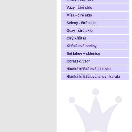
Láhev - čiré sklo
Vázy - čiré sklo
Mísa - čiré sklo
Svícny - čiré sklo
Dozy - čiré sklo
Čirý křišťál
Křišťálové hodiny
Set lahev + sklenice
Obrazek, vzor
Hladké křišťálové sklenice
Hladká křišťálová lahev , karafa