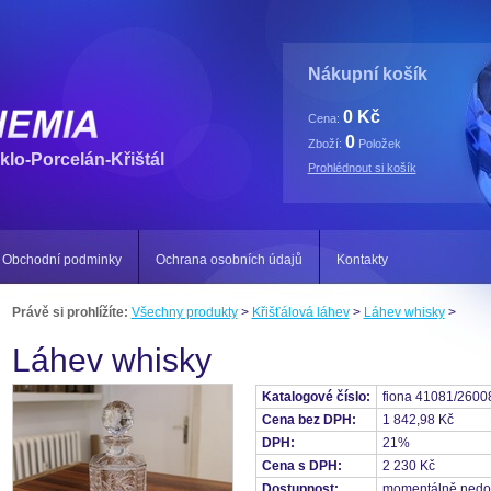
Nákupní košík
0 Kč
Cena:
0
Zboží:
Položek
klo-Porcelán-Křištál
Prohlédnout si košík
Obchodní podminky
Ochrana osobních údajů
Kontakty
Právě si prohlížíte:
Všechny produkty
>
Křišťálová láhev
>
Láhev whisky
>
Láhev whisky
Katalogové číslo:
fiona 41081/2600
Cena bez DPH:
1 842,98 Kč
DPH:
21%
Cena s DPH:
2 230 Kč
Dostupnost:
momentálně nedo