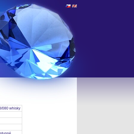
8/080 whisky
stupné