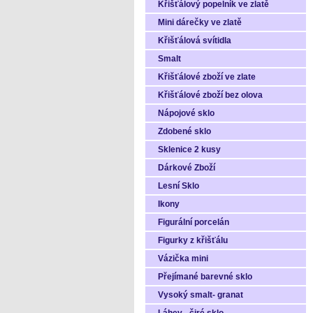
Křišťálový popelník ve zlatě
Mini dárečky ve zlatě
Křišťálová svítidla
Smalt
Křišťálové zboží ve zlate
Křišťálové zboží bez olova
Nápojové sklo
Zdobené sklo
Sklenice 2 kusy
Dárkové Zboží
Lesní Sklo
Ikony
Figurální porcelán
Figurky z křišťálu
Vázička mini
Přejímané barevné sklo
Vysoký smalt- granat