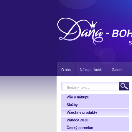
S
O nás
Nákupní košík
Galerie
Vše o nákupu
Služby
Všechny produkty
Vánoce 2020
Český porcelán