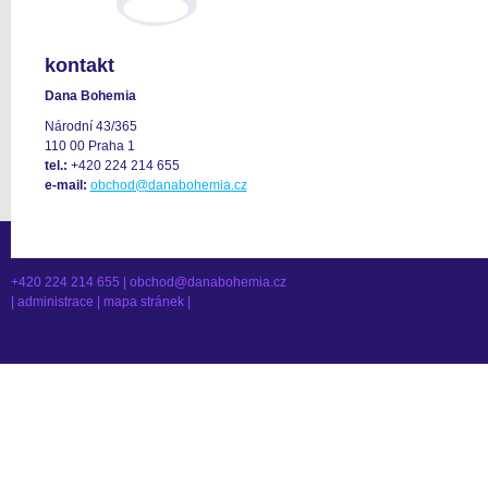
kontakt
Dana Bohemia
Národní 43/365
110 00 Praha 1
tel.:
+420 224 214 655
e-mail:
obchod@danabohemia.cz
+420 224 214 655 |
obchod@danabohemia.cz
|
administrace
|
mapa stránek
|