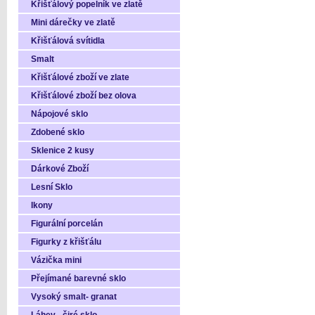
Křišťálový popelník ve zlatě
Mini dárečky ve zlatě
Křišťálová svítidla
Smalt
Křišťálové zboží ve zlate
Křišťálové zboží bez olova
Nápojové sklo
Zdobené sklo
Sklenice 2 kusy
Dárkové Zboží
Lesní Sklo
Ikony
Figurální porcelán
Figurky z křišťálu
Vázička mini
Přejímané barevné sklo
Vysoký smalt- granat