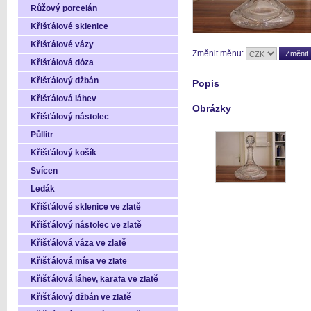
Růžový porcelán
Křišťálové sklenice
Křišťálové vázy
Změnit měnu:
Křišťálová dóza
Křišťálový džbán
Popis
Křišťálová láhev
Obrázky
Křišťálový nástolec
Půllitr
Křišťálový košík
Svícen
Ledák
Křišťálové sklenice ve zlatě
Křišťálový nástolec ve zlatě
Křišťálová váza ve zlatě
Křišťálová mísa ve zlate
Křišťálová láhev, karafa ve zlatě
Křišťálový džbán ve zlatě