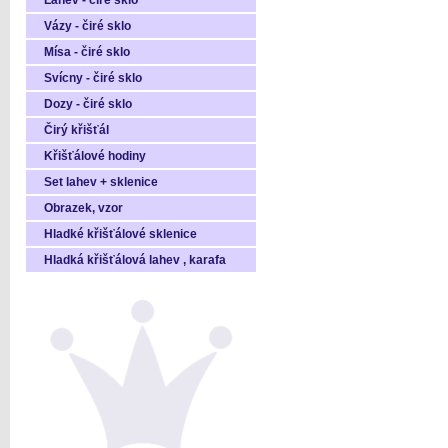
Láhev - čiré sklo
Vázy - čiré sklo
Mísa - čiré sklo
Svícny - čiré sklo
Dozy - čiré sklo
Čirý křišťál
Křišťálové hodiny
Set lahev + sklenice
Obrazek, vzor
Hladké křišťálové sklenice
Hladká křišťálová lahev , karafa