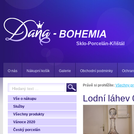
Sklo-Porcelán-Křištál
O nás
Nákupní košík
Galerie
Obchodní podminky
Ochran
Právě si prohlížíte:
Všechny pr
Lodní láhev 
Vše o nákupu
Služby
Všechny produkty
Vánoce 2020
Český porcelán