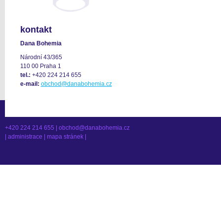
kontakt
Dana Bohemia
Národní 43/365
110 00 Praha 1
tel.:
+420 224 214 655
e-mail:
obchod@danabohemia.cz
+420 224 214 655 |
obchod@danabohemia.cz
|
administrace
|
mapa stránek
|