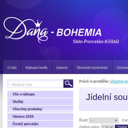
Sklo-Porcelán-Křištál
O nás
Nákupní košík
Galerie
Obchodní podminky
Ochran
Právě si prohlížíte:
Všechny pr
Vše o nákupu
Jídelní so
Služby
Všechny produkty
Vánoce 2020
Řadit:
Cen
Český porcelán
Změnit měnu: