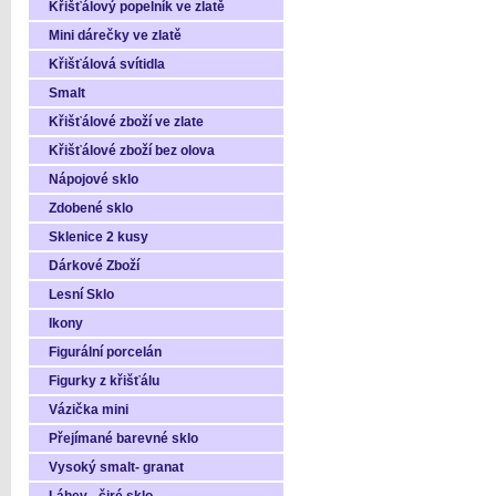
Křišťálový popelník ve zlatě
Mini dárečky ve zlatě
Křišťálová svítidla
Smalt
Křišťálové zboží ve zlate
Křišťálové zboží bez olova
Nápojové sklo
Zdobené sklo
Sklenice 2 kusy
Dárkové Zboží
Lesní Sklo
Ikony
Figurální porcelán
Figurky z křišťálu
Vázička mini
Přejímané barevné sklo
Vysoký smalt- granat