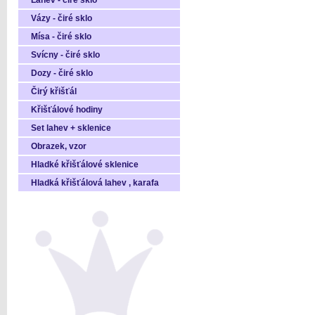
Láhev - čiré sklo
Vázy - čiré sklo
Mísa - čiré sklo
Svícny - čiré sklo
Dozy - čiré sklo
Čirý křišťál
Křišťálové hodiny
Set lahev + sklenice
Obrazek, vzor
Hladké křišťálové sklenice
Hladká křišťálová lahev , karafa