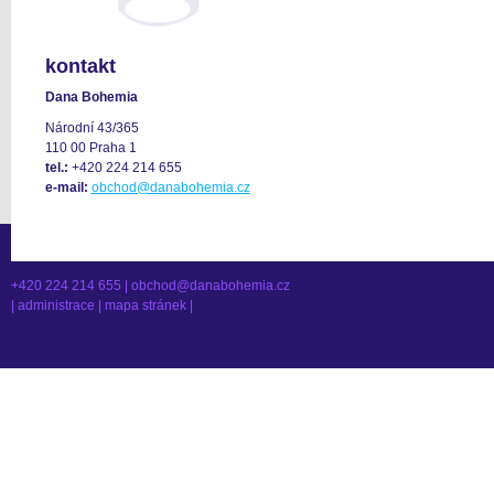
kontakt
Dana Bohemia
Národní 43/365
110 00 Praha 1
tel.:
+420 224 214 655
e-mail:
obchod@danabohemia.cz
+420 224 214 655 |
obchod@danabohemia.cz
|
administrace
|
mapa stránek
|