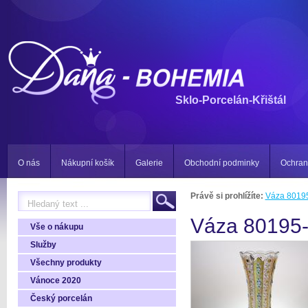
Sklo-Porcelán-Křištál
O nás
Nákupní košík
Galerie
Obchodní podminky
Ochran
Právě si prohlížíte:
Váza 8019
Váza 80195
Vše o nákupu
Služby
Všechny produkty
Vánoce 2020
Český porcelán