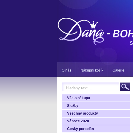
S
O nás
Nákupní košík
Galerie
Vše o nákupu
Služby
Všechny produkty
Vánoce 2020
Český porcelán