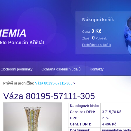
Nákupní košík
0 Kč
Cena:
0
Zboží:
Položek
klo-Porcelán-Křištál
Prohlédnout si košík
Obchodní podminky
Ochrana osobních údajů
Kontakty
Právě si prohlížíte:
Váza 80195-57111-305
>
Váza 80195-57111-305
Katalogové číslo:
Cena bez DPH:
3 715,70 Kč
DPH:
21%
Cena s DPH:
4 496 Kč
Dostupnost:
momentálně nedo