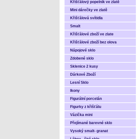
Křišťálový popelník ve zlatě
Mini dárečky ve zlatě
Křišťálová svítidla
Smalt
Křišťálové zboží ve zlate
Křišťálové zboží bez olova
Nápojové sklo
Zdobené sklo
Sklenice 2 kusy
Dárkové Zboží
Lesní Sklo
Ikony
Figurální porcelán
Figurky z křišťálu
Vázička mini
Přejímané barevné sklo
Vysoký smalt- granat