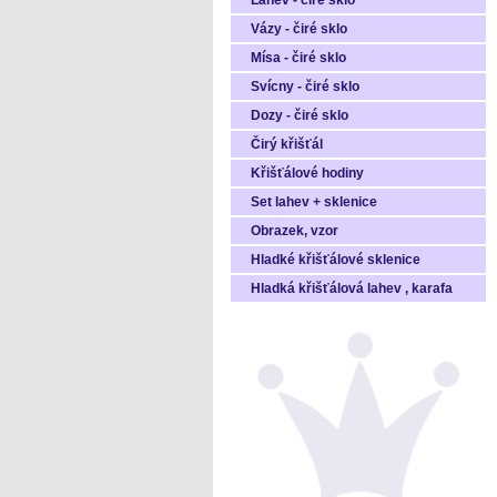
Láhev - čiré sklo
Vázy - čiré sklo
Mísa - čiré sklo
Svícny - čiré sklo
Dozy - čiré sklo
Čirý křišťál
Křišťálové hodiny
Set lahev + sklenice
Obrazek, vzor
Hladké křišťálové sklenice
Hladká křišťálová lahev , karafa