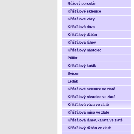
Růžový porcelán
Křišťálové sklenice
Křišťálové vázy
Křišťálová dóza
Křišťálový džbán
Křišťálová láhev
Křišťálový nástolec
Půllitr
Křišťálový košík
Svícen
Ledák
Křišťálové sklenice ve zlatě
Křišťálový nástolec ve zlatě
Křišťálová váza ve zlatě
Křišťálová mísa ve zlate
Křišťálová láhev, karafa ve zlatě
Křišťálový džbán ve zlatě