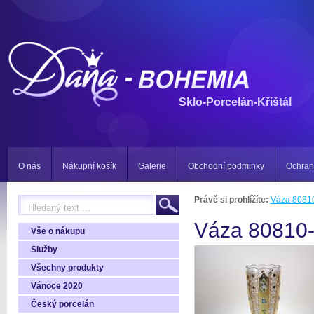
Sklo-Porcelán-Křištál
O nás
Nákupní košík
Galerie
Obchodní podminky
Ochran
Právě si prohlížíte:
Váza 8081
Váza 80810
Vše o nákupu
Služby
Všechny produkty
Vánoce 2020
Český porcelán