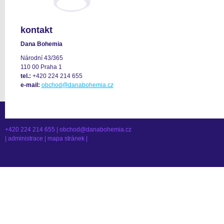
kontakt
Dana Bohemia
Národní 43/365
110 00 Praha 1
tel.:
+420 224 214 655
e-mail:
obchod@danabohemia.cz
+420 224 214 655 |
obchod@danabohemia.cz
|
administrace
|
mapa stránek
|