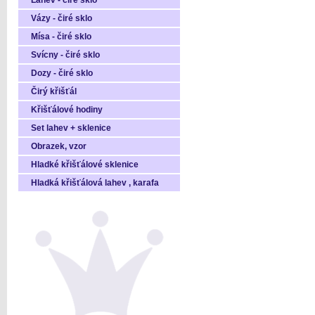
Láhev - čiré sklo
Vázy - čiré sklo
Mísa - čiré sklo
Svícny - čiré sklo
Dozy - čiré sklo
Čirý křišťál
Křišťálové hodiny
Set lahev + sklenice
Obrazek, vzor
Hladké křišťálové sklenice
Hladká křišťálová lahev , karafa