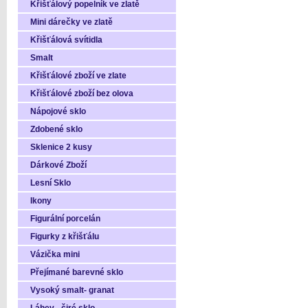
Křišťálový popelník ve zlatě
Mini dárečky ve zlatě
Křišťálová svítidla
Smalt
Křišťálové zboží ve zlate
Křišťálové zboží bez olova
Nápojové sklo
Zdobené sklo
Sklenice 2 kusy
Dárkové Zboží
Lesní Sklo
Ikony
Figurální porcelán
Figurky z křišťálu
Vázička mini
Přejímané barevné sklo
Vysoký smalt- granat