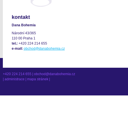
kontakt
Dana Bohemia
Národní 43/365
110 00 Praha 1
tel.:
+420 224 214 655
e-mail:
obchod@danabohemia.cz
+420 224 214 655 |
obchod@danabohemia.cz
|
administrace
|
mapa stránek
|