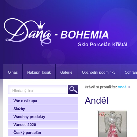
Sklo-Porcelán-Křištál
O nás
Nákupní košík
Galerie
Obchodní podminky
Ochran
Právě si prohlížíte:
Anděl
>
Anděl
Vše o nákupu
Služby
Všechny produkty
Vánoce 2020
Český porcelán