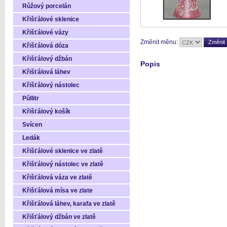
Růžový porcelán
Křišťálové sklenice
Křišťálové vázy
Změnit měnu:
Křišťálová dóza
Křišťálový džbán
Popis
Křišťálová láhev
Křišťálový nástolec
Půllitr
Křišťálový košík
Svícen
Ledák
Křišťálové sklenice ve zlatě
Křišťálový nástolec ve zlatě
Křišťálová váza ve zlatě
Křišťálová mísa ve zlate
Křišťálová láhev, karafa ve zlatě
Křišťálový džbán ve zlatě