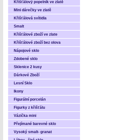
Křišťálový popelník ve zlatě
Mini dárečky ve zlatě
Křišťálová svítidla
Smalt
Křišťálové zboží ve zlate
Křišťálové zboží bez olova
Nápojové sklo
Zdobené sklo
Sklenice 2 kusy
Dárkové Zboží
Lesní Sklo
Ikony
Figurální porcelán
Figurky z křišťálu
Vázička mini
Přejímané barevné sklo
Vysoký smalt- granat