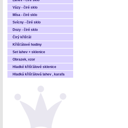
Láhev - čiré sklo
Vázy - čiré sklo
Mísa - čiré sklo
Svícny - čiré sklo
Dozy - čiré sklo
Čirý křišťál
Křišťálové hodiny
Set lahev + sklenice
Obrazek, vzor
Hladké křišťálové sklenice
Hladká křišťálová lahev , karafa