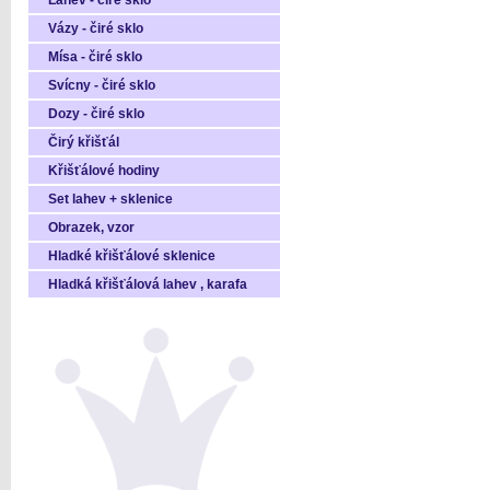
Láhev - čiré sklo
Vázy - čiré sklo
Mísa - čiré sklo
Svícny - čiré sklo
Dozy - čiré sklo
Čirý křišťál
Křišťálové hodiny
Set lahev + sklenice
Obrazek, vzor
Hladké křišťálové sklenice
Hladká křišťálová lahev , karafa