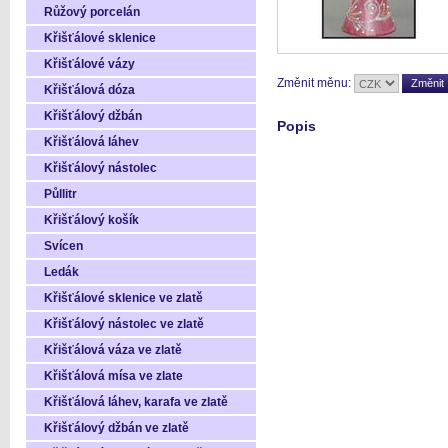
Růžový porcelán
Křišťálové sklenice
Křišťálové vázy
Změnit měnu:
Křišťálová dóza
Křišťálový džbán
Popis
Křišťálová láhev
Křišťálový nástolec
Půllitr
Křišťálový košík
Svícen
Ledák
Křišťálové sklenice ve zlatě
Křišťálový nástolec ve zlatě
Křišťálová váza ve zlatě
Křišťálová mísa ve zlate
Křišťálová láhev, karafa ve zlatě
Křišťálový džbán ve zlatě