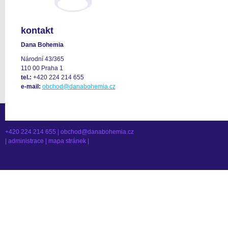
kontakt
Dana Bohemia
Národní 43/365
110 00 Praha 1
tel.:
+420 224 214 655
e-mail:
obchod@danabohemia.cz
+420 224 214 655 |
obchod@danabohemia.cz
|
administrace
|
mapa stránek
|