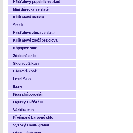
Křišťálový popelník ve zlatě
Mini dárečky ve zlatě
Křišťálová svítidla
Smalt
Křišťálové zboží ve zlate
Křišťálové zboží bez olova
Nápojové sklo
Zdobené sklo
Sklenice 2 kusy
Dárkové Zboží
Lesní Sklo
Ikony
Figurální porcelán
Figurky z křišťálu
Vázička mini
Přejímané barevné sklo
Vysoký smalt- granat