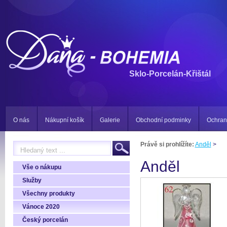
Sklo-Porcelán-Křištál
O nás
Nákupní košík
Galerie
Obchodní podminky
Ochran
Právě si prohlížíte:
Anděl
>
Anděl
Vše o nákupu
Služby
Všechny produkty
Vánoce 2020
Český porcelán