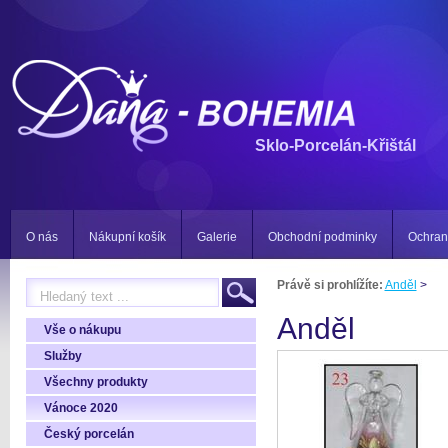
Sklo-Porcelán-Křištál
O nás
Nákupní košík
Galerie
Obchodní podminky
Ochran
Právě si prohlížíte:
Anděl
>
Anděl
Vše o nákupu
Služby
Všechny produkty
Vánoce 2020
Český porcelán