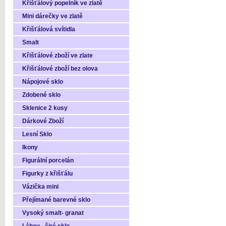
Křišťálový popelník ve zlatě
Mini dárečky ve zlatě
Křišťálová svítidla
Smalt
Křišťálové zboží ve zlate
Křišťálové zboží bez olova
Nápojové sklo
Zdobené sklo
Sklenice 2 kusy
Dárkové Zboží
Lesní Sklo
Ikony
Figurální porcelán
Figurky z křišťálu
Vázička mini
Přejímané barevné sklo
Vysoký smalt- granat