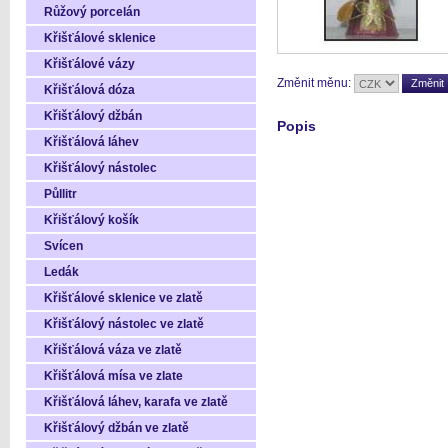
Růžový porcelán
Křišťálové sklenice
Křišťálové vázy
Změnit měnu:
Křišťálová dóza
Křišťálový džbán
Popis
Křišťálová láhev
Křišťálový nástolec
Půllitr
Křišťálový košík
Svícen
Ledák
Křišťálové sklenice ve zlatě
Křišťálový nástolec ve zlatě
Křišťálová váza ve zlatě
Křišťálová mísa ve zlate
Křišťálová láhev, karafa ve zlatě
Křišťálový džbán ve zlatě