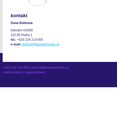
kontakt
Dana Bohemia
Národní 43/365
110 00 Praha 1
tel.:
+420 224 214 655
e-mail:
obchod@danabohemia.cz
+420 224 214 655 |
obchod@danabohemia.cz
|
administrace
|
mapa stránek
|