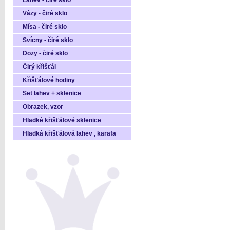
Láhev - čiré sklo
Vázy - čiré sklo
Mísa - čiré sklo
Svícny - čiré sklo
Dozy - čiré sklo
Čirý křišťál
Křišťálové hodiny
Set lahev + sklenice
Obrazek, vzor
Hladké křišťálové sklenice
Hladká křišťálová lahev , karafa