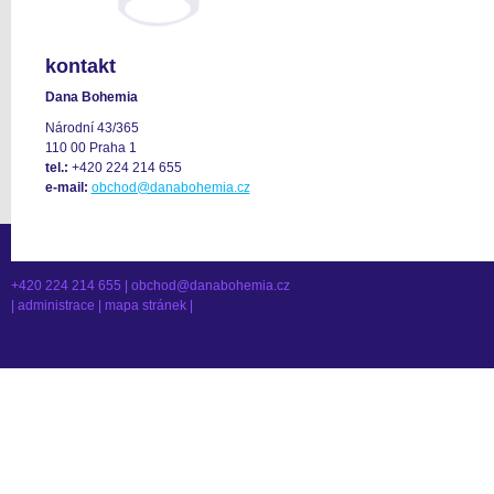
kontakt
Dana Bohemia
Národní 43/365
110 00 Praha 1
tel.:
+420 224 214 655
e-mail:
obchod@danabohemia.cz
+420 224 214 655 |
obchod@danabohemia.cz
|
administrace
|
mapa stránek
|