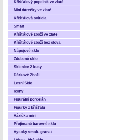
Křišťálový popelník ve zlatě
Mini dárečky ve zlatě
Křišťálová svítidla
Smalt
Křišťálové zboží ve zlate
Křišťálové zboží bez olova
Nápojové sklo
Zdobené sklo
Sklenice 2 kusy
Dárkové Zboží
Lesní Sklo
Ikony
Figurální porcelán
Figurky z křišťálu
Vázička mini
Přejímané barevné sklo
Vysoký smalt- granat