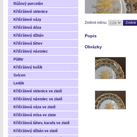
Růžový porcelán
Křišťálové sklenice
Křišťálové vázy
Změnit měnu:
Křišťálová dóza
Křišťálový džbán
Popis
Křišťálová láhev
Obrázky
Křišťálový nástolec
Půllitr
Křišťálový košík
Svícen
Ledák
Křišťálové sklenice ve zlatě
Křišťálový nástolec ve zlatě
Křišťálová váza ve zlatě
Křišťálová mísa ve zlate
Křišťálová láhev, karafa ve zlatě
Křišťálový džbán ve zlatě