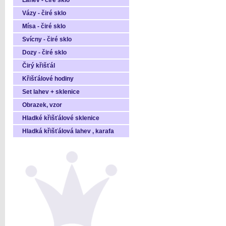
Láhev - čiré sklo
Vázy - čiré sklo
Mísa - čiré sklo
Svícny - čiré sklo
Dozy - čiré sklo
Čirý křišťál
Křišťálové hodiny
Set lahev + sklenice
Obrazek, vzor
Hladké křišťálové sklenice
Hladká křišťálová lahev , karafa