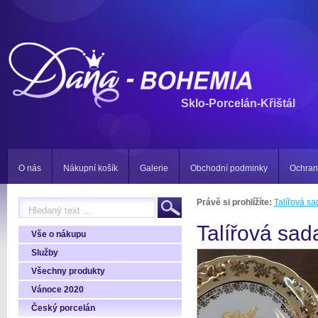
Sklo-Porcelán-Křištál
O nás
Nákupní košík
Galerie
Obchodní podminky
Ochran
Právě si prohlížíte:
Talířová sa
Talířová sad
Vše o nákupu
Služby
Všechny produkty
Vánoce 2020
Český porcelán