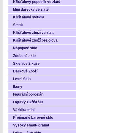
Křišťálový popelník ve zlatě
Mini dárečky ve zlatě
Křišťálová svítidla
Smalt
Křišťálové zboží ve zlate
Křišťálové zboží bez olova
Nápojové sklo
Zdobené sklo
Sklenice 2 kusy
Dárkové Zboží
Lesní Sklo
Ikony
Figurální porcelán
Figurky z křišťálu
Vázička mini
Přejímané barevné sklo
Vysoký smalt- granat