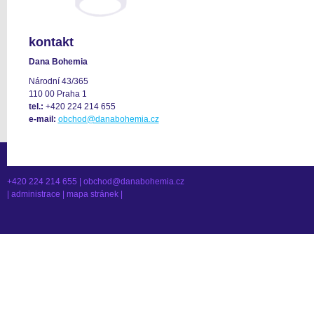
kontakt
Dana Bohemia
Národní 43/365
110 00 Praha 1
tel.:
+420 224 214 655
e-mail:
obchod@danabohemia.cz
+420 224 214 655 |
obchod@danabohemia.cz
|
administrace
|
mapa stránek
|