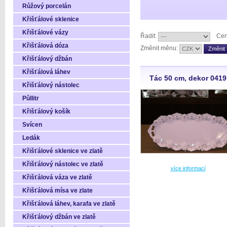
Růžový porcelán
Křišťálové sklenice
Křišťálové vázy
Řadit:
Cen
Křišťálová dóza
Změnit měnu:
Křišťálový džbán
Křišťálová láhev
Tác 50 cm, dekor 0419
Křišťálový nástolec
Půllitr
Křišťálový košík
Svícen
Ledák
Křišťálové sklenice ve zlatě
Křišťálový nástolec ve zlatě
více informací
Křišťálová váza ve zlatě
Křišťálová mísa ve zlate
Křišťálová láhev, karafa ve zlatě
Křišťálový džbán ve zlatě