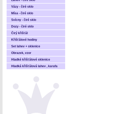
Láhev - čiré sklo
Vázy - čiré sklo
Mísa - čiré sklo
Svícny - čiré sklo
Dozy - čiré sklo
Čirý křišťál
Křišťálové hodiny
Set lahev + sklenice
Obrazek, vzor
Hladké křišťálové sklenice
Hladká křišťálová lahev , karafa