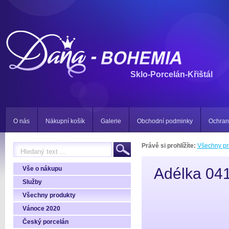
Sklo-Porcelán-Křištál
O nás
Nákupní košík
Galerie
Obchodní podminky
Ochran
Právě si prohlížíte:
Všechny pr
Vše o nákupu
Adélka 04
Služby
Všechny produkty
Vánoce 2020
Český porcelán