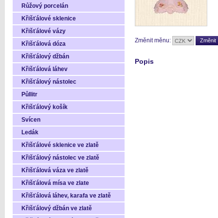
Růžový porcelán
Křišťálové sklenice
Křišťálové vázy
Změnit měnu:
Křišťálová dóza
Křišťálový džbán
Popis
Křišťálová láhev
Křišťálový nástolec
Půllitr
Křišťálový košík
Svícen
Ledák
Křišťálové sklenice ve zlatě
Křišťálový nástolec ve zlatě
Křišťálová váza ve zlatě
Křišťálová mísa ve zlate
Křišťálová láhev, karafa ve zlatě
Křišťálový džbán ve zlatě