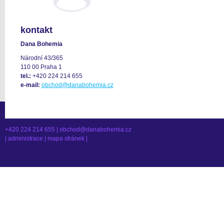
kontakt
Dana Bohemia
Národní 43/365
110 00 Praha 1
tel.:
+420 224 214 655
e-mail:
obchod@danabohemia.cz
+420 224 214 655 |
obchod@danabohemia.cz
|
administrace
|
mapa stránek
|