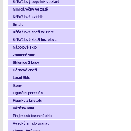
Křišťálový popelník ve zlatě
Mini dárečky ve zlatě
Křišťálová svítidla
Smalt
Křišťálové zboží ve zlate
Křišťálové zboží bez olova
Nápojové sklo
Zdobené sklo
Sklenice 2 kusy
Dárkové Zboží
Lesní Sklo
Ikony
Figurální porcelán
Figurky z křišťálu
Vázička mini
Přejímané barevné sklo
Vysoký smalt- granat