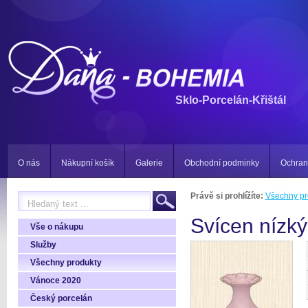
Sklo-Porcelán-Křištál
O nás
Nákupní košík
Galerie
Obchodní podminky
Ochran
Právě si prohlížíte:
Všechny pr
Svícen nízký
Vše o nákupu
Služby
Všechny produkty
Vánoce 2020
Český porcelán