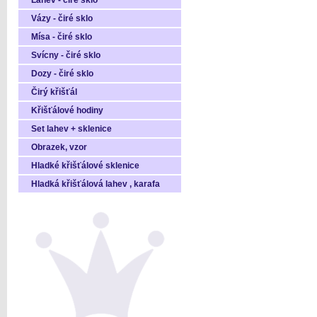
Láhev - čiré sklo
Vázy - čiré sklo
Mísa - čiré sklo
Svícny - čiré sklo
Dozy - čiré sklo
Čirý křišťál
Křišťálové hodiny
Set lahev + sklenice
Obrazek, vzor
Hladké křišťálové sklenice
Hladká křišťálová lahev , karafa