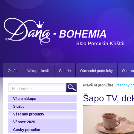
Sklo-Porcelán-Křištál
O nás
Nákupní košík
Galerie
Obchodní podminky
Ochran
Právě si prohlížíte:
Všechny pr
Šapo TV, de
Vše o nákupu
Služby
Všechny produkty
Vánoce 2020
Český porcelán