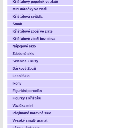
Křišťálový popelník ve zlatě
Mini dárečky ve zlatě
Křišťálová svítidla
Smalt
Křišťálové zboží ve zlate
Křišťálové zboží bez olova
Nápojové sklo
Zdobené sklo
Sklenice 2 kusy
Dárkové Zboží
Lesní Sklo
Ikony
Figurální porcelán
Figurky z křišťálu
Vázička mini
Přejímané barevné sklo
Vysoký smalt- granat