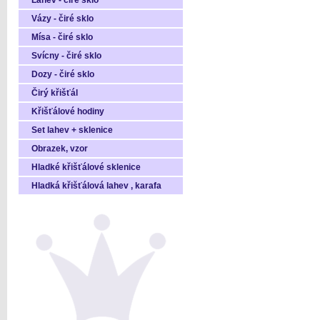
Láhev - čiré sklo
Vázy - čiré sklo
Mísa - čiré sklo
Svícny - čiré sklo
Dozy - čiré sklo
Čirý křišťál
Křišťálové hodiny
Set lahev + sklenice
Obrazek, vzor
Hladké křišťálové sklenice
Hladká křišťálová lahev , karafa