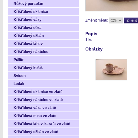
Růžový porcelán
Křišťálové sklenice
Křišťálové vázy
Změnit měnu:
Křišťálová dóza
Popis
Křišťálový džbán
1 ks
Křišťálová láhev
Obrázky
Křišťálový nástolec
Půllitr
Křišťálový košík
Svícen
Ledák
Křišťálové sklenice ve zlatě
Křišťálový nástolec ve zlatě
Křišťálová váza ve zlatě
Křišťálová mísa ve zlate
Křišťálová láhev, karafa ve zlatě
Křišťálový džbán ve zlatě