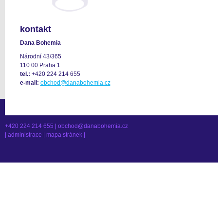
kontakt
Dana Bohemia
Národní 43/365
110 00 Praha 1
tel.:
+420 224 214 655
e-mail:
obchod@danabohemia.cz
+420 224 214 655 |
obchod@danabohemia.cz
|
administrace
|
mapa stránek
|