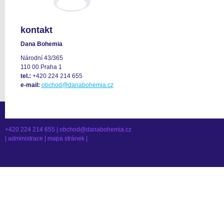
kontakt
Dana Bohemia
Národní 43/365
110 00 Praha 1
tel.:
+420 224 214 655
e-mail:
obchod@danabohemia.cz
+420 224 214 655 |
obchod@danabohemia.cz
|
administrace
|
mapa stránek
|