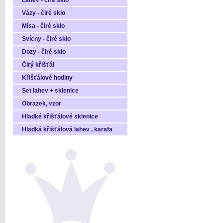
Láhev - čiré sklo
Vázy - čiré sklo
Mísa - čiré sklo
Svícny - čiré sklo
Dozy - čiré sklo
Čirý křišťál
Křišťálové hodiny
Set lahev + sklenice
Obrazek, vzor
Hladké křišťálové sklenice
Hladká křišťálová lahev , karafa