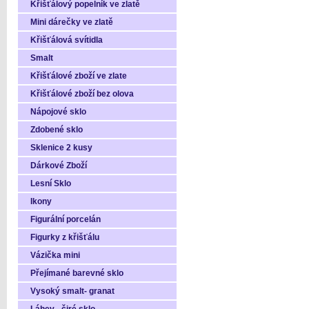
Křišťálový popelník ve zlatě
Mini dárečky ve zlatě
Křišťálová svítidla
Smalt
Křišťálové zboží ve zlate
Křišťálové zboží bez olova
Nápojové sklo
Zdobené sklo
Sklenice 2 kusy
Dárkové Zboží
Lesní Sklo
Ikony
Figurální porcelán
Figurky z křišťálu
Vázička mini
Přejímané barevné sklo
Vysoký smalt- granat