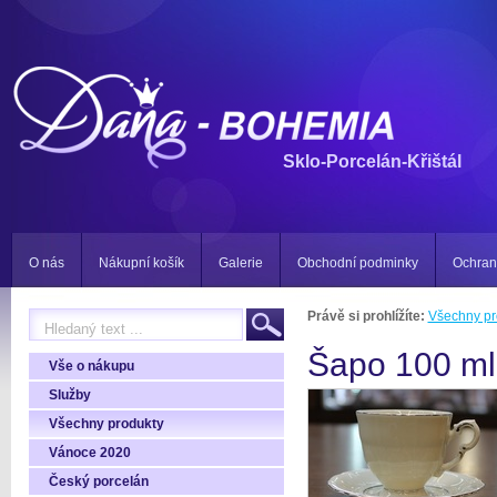
Sklo-Porcelán-Křištál
O nás
Nákupní košík
Galerie
Obchodní podminky
Ochran
Právě si prohlížíte:
Všechny pr
Šapo 100 ml
Vše o nákupu
Služby
Všechny produkty
Vánoce 2020
Český porcelán