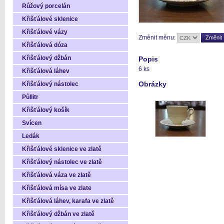
Růžový porcelán
Křišťálové sklenice
Křišťálové vázy
Změnit měnu:
Křišťálová dóza
Křišťálový džbán
Popis
6 ks
Křišťálová láhev
Obrázky
Křišťálový nástolec
Půllitr
Křišťálový košík
Svícen
Ledák
Křišťálové sklenice ve zlatě
Křišťálový nástolec ve zlatě
Křišťálová váza ve zlatě
Křišťálová mísa ve zlate
Křišťálová láhev, karafa ve zlatě
Křišťálový džbán ve zlatě