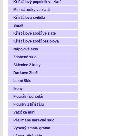
Křišťálový popelník ve zlatě
Mini dárečky ve zlatě
Křišťálová svítidla
Smalt
Křišťálové zboží ve zlate
Křišťálové zboží bez olova
Nápojové sklo
Zdobené sklo
Sklenice 2 kusy
Dárkové Zboží
Lesní Sklo
Ikony
Figurální porcelán
Figurky z křišťálu
Vázička mini
Přejímané barevné sklo
Vysoký smalt- granat