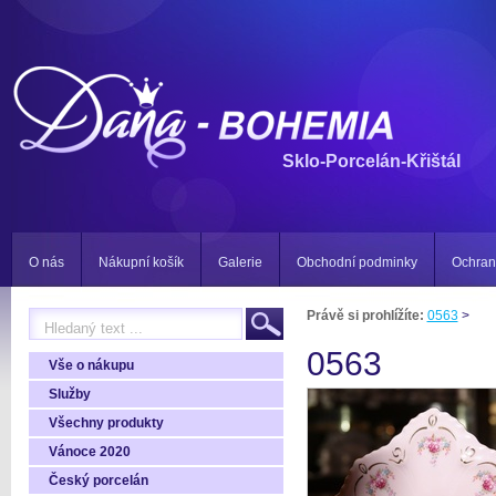
Sklo-Porcelán-Křištál
O nás
Nákupní košík
Galerie
Obchodní podminky
Ochran
Právě si prohlížíte:
0563
>
0563
Vše o nákupu
Služby
Všechny produkty
Vánoce 2020
Český porcelán