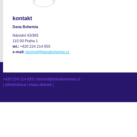
kontakt
Dana Bohemia
Národní 43/365
110 00 Praha 1
tel.:
+420 224 214 655
e-mail:
obchod@danabohemia.cz
+420 224 214 655 |
obchod@danabohemia.cz
|
administrace
|
mapa stránek
|