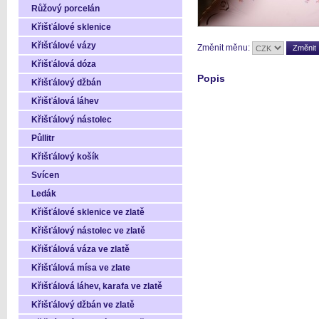
Růžový porcelán
Křišťálové sklenice
Křišťálové vázy
Změnit měnu:
Křišťálová dóza
Popis
Křišťálový džbán
Křišťálová láhev
Křišťálový nástolec
Půllitr
Křišťálový košík
Svícen
Ledák
Křišťálové sklenice ve zlatě
Křišťálový nástolec ve zlatě
Křišťálová váza ve zlatě
Křišťálová mísa ve zlate
Křišťálová láhev, karafa ve zlatě
Křišťálový džbán ve zlatě