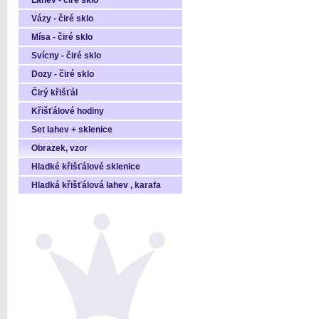
Láhev - čiré sklo
Vázy - čiré sklo
Mísa - čiré sklo
Svícny - čiré sklo
Dozy - čiré sklo
Čirý křišťál
Křišťálové hodiny
Set lahev + sklenice
Obrazek, vzor
Hladké křišťálové sklenice
Hladká křišťálová lahev , karafa