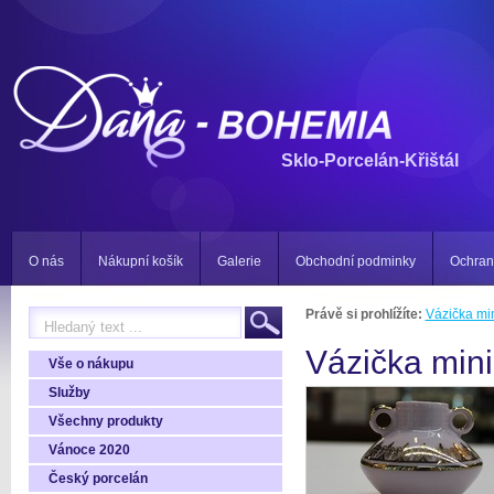
Sklo-Porcelán-Křištál
O nás
Nákupní košík
Galerie
Obchodní podminky
Ochran
Právě si prohlížíte:
Vázička min
Vázička mini
Vše o nákupu
Služby
Všechny produkty
Vánoce 2020
Český porcelán