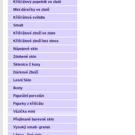
Křišťálový popelník ve zlatě
Mini dárečky ve zlatě
Křišťálová svítidla
Smalt
Křišťálové zboží ve zlate
Křišťálové zboží bez olova
Nápojové sklo
Zdobené sklo
Sklenice 2 kusy
Dárkové Zboží
Lesní Sklo
Ikony
Figurální porcelán
Figurky z křišťálu
Vázička mini
Přejímané barevné sklo
Vysoký smalt- granat