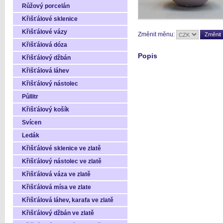
Růžový porcelán
Křišťálové sklenice
Křišťálové vázy
Změnit měnu:
Křišťálová dóza
Popis
Křišťálový džbán
Křišťálová láhev
Křišťálový nástolec
Půllitr
Křišťálový košík
Svícen
Ledák
Křišťálové sklenice ve zlatě
Křišťálový nástolec ve zlatě
Křišťálová váza ve zlatě
Křišťálová mísa ve zlate
Křišťálová láhev, karafa ve zlatě
Křišťálový džbán ve zlatě