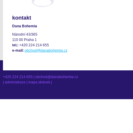
kontakt
Dana Bohemia
Národní 43/365
110 00 Praha 1
tel.:
+420 224 214 655
e-mail:
obchod@danabohemia.cz
+420 224 214 655 |
obchod@danabohemia.cz
|
administrace
|
mapa stránek
|