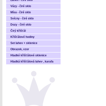
Láhev - čiré sklo
Vázy - čiré sklo
Mísa - čiré sklo
Svícny - čiré sklo
Dozy - čiré sklo
Čirý křišťál
Křišťálové hodiny
Set lahev + sklenice
Obrazek, vzor
Hladké křišťálové sklenice
Hladká křišťálová lahev , karafa