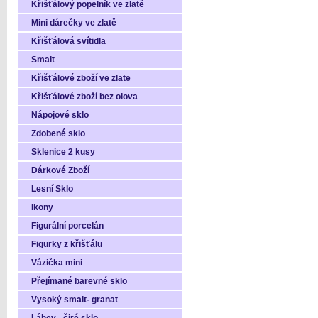
Křišťálový popelník ve zlatě
Mini dárečky ve zlatě
Křišťálová svítidla
Smalt
Křišťálové zboží ve zlate
Křišťálové zboží bez olova
Nápojové sklo
Zdobené sklo
Sklenice 2 kusy
Dárkové Zboží
Lesní Sklo
Ikony
Figurální porcelán
Figurky z křišťálu
Vázička mini
Přejímané barevné sklo
Vysoký smalt- granat