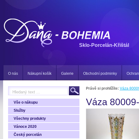
Sklo-Porcelán-Křištál
O nás
Nákupní košík
Galerie
Obchodní podminky
Ochran
Právě si prohlížíte:
Váza 8000
Váza 80009
Vše o nákupu
Služby
Všechny produkty
Vánoce 2020
Český porcelán