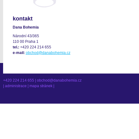
kontakt
Dana Bohemia
Národní 43/365
110 00 Praha 1
tel.:
+420 224 214 655
e-mail:
obchod@danabohemia.cz
+420 224 214 655 |
obchod@danabohemia.cz
|
administrace
|
mapa stránek
|