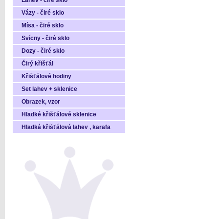
Láhev - čiré sklo
Vázy - čiré sklo
Mísa - čiré sklo
Svícny - čiré sklo
Dozy - čiré sklo
Čirý křišťál
Křišťálové hodiny
Set lahev + sklenice
Obrazek, vzor
Hladké křišťálové sklenice
Hladká křišťálová lahev , karafa