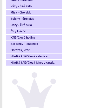
Láhev - čiré sklo
Vázy - čiré sklo
Mísa - čiré sklo
Svícny - čiré sklo
Dozy - čiré sklo
Čirý křišťál
Křišťálové hodiny
Set lahev + sklenice
Obrazek, vzor
Hladké křišťálové sklenice
Hladká křišťálová lahev , karafa