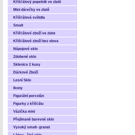
Křišťálový popelník ve zlatě
Mini dárečky ve zlatě
Křišťálová svítidla
Smalt
Křišťálové zboží ve zlate
Křišťálové zboží bez olova
Nápojové sklo
Zdobené sklo
Sklenice 2 kusy
Dárkové Zboží
Lesní Sklo
Ikony
Figurální porcelán
Figurky z křišťálu
Vázička mini
Přejímané barevné sklo
Vysoký smalt- granat