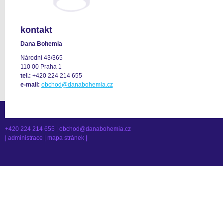
kontakt
Dana Bohemia
Národní 43/365
110 00 Praha 1
tel.:
+420 224 214 655
e-mail:
obchod@danabohemia.cz
+420 224 214 655 |
obchod@danabohemia.cz
|
administrace
|
mapa stránek
|