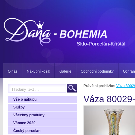
Sklo-Porcelán-Křištál
O nás
Nákupní košík
Galerie
Obchodní podminky
Ochran
Právě si prohlížíte:
Váza 8002
Váza 80029
Vše o nákupu
Služby
Všechny produkty
Vánoce 2020
Český porcelán