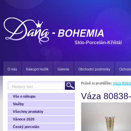
Sklo-Porcelán-Křištál
O nás
Nákupní košík
Galerie
Obchodní podminky
Ochran
Právě si prohlížíte:
Váza 8083
Váza 80838
Vše o nákupu
Služby
Všechny produkty
Vánoce 2020
Český porcelán