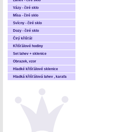
Láhev - čiré sklo
Vázy - čiré sklo
Mísa - čiré sklo
Svícny - čiré sklo
Dozy - čiré sklo
Čirý křišťál
Křišťálové hodiny
Set lahev + sklenice
Obrazek, vzor
Hladké křišťálové sklenice
Hladká křišťálová lahev , karafa