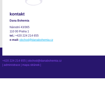
kontakt
Dana Bohemia
Národní 43/365
110 00 Praha 1
tel.:
+420 224 214 655
e-mail:
obchod@danabohemia.cz
+420 224 214 655 |
obchod@danabohemia.cz
|
administrace
|
mapa stránek
|