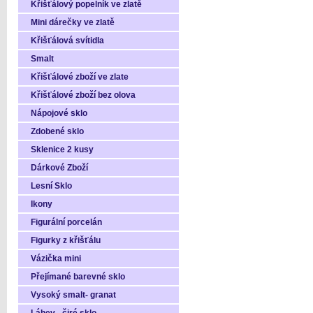
Křišťálový popelník ve zlatě
Mini dárečky ve zlatě
Křišťálová svítidla
Smalt
Křišťálové zboží ve zlate
Křišťálové zboží bez olova
Nápojové sklo
Zdobené sklo
Sklenice 2 kusy
Dárkové Zboží
Lesní Sklo
Ikony
Figurální porcelán
Figurky z křišťálu
Vázička mini
Přejímané barevné sklo
Vysoký smalt- granat