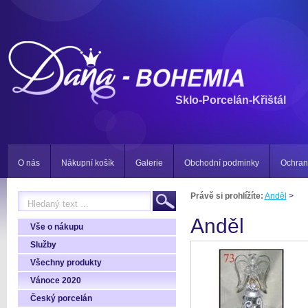
Sklo-Porcelán-Křištál
O nás
Nákupní košík
Galerie
Obchodní podminky
Ochran
Právě si prohlížíte:
Anděl
>
Anděl
Vše o nákupu
Služby
Všechny produkty
Vánoce 2020
Český porcelán