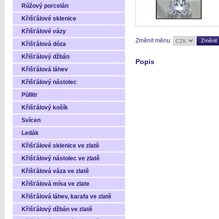
Růžový porcelán
Křišťálové sklenice
Křišťálové vázy
Změnit měnu:
Křišťálová dóza
Křišťálový džbán
Popis
Křišťálová láhev
Křišťálový nástolec
Půllitr
Křišťálový košík
Svícen
Ledák
Křišťálové sklenice ve zlatě
Křišťálový nástolec ve zlatě
Křišťálová váza ve zlatě
Křišťálová mísa ve zlate
Křišťálová láhev, karafa ve zlatě
Křišťálový džbán ve zlatě