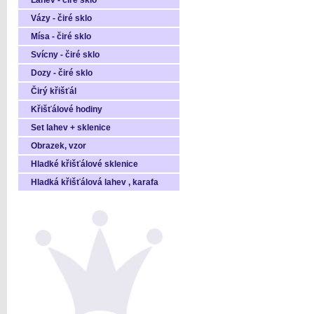
Láhev - čiré sklo
Vázy - čiré sklo
Mísa - čiré sklo
Svícny - čiré sklo
Dozy - čiré sklo
Čirý křišťál
Křišťálové hodiny
Set lahev + sklenice
Obrazek, vzor
Hladké křišťálové sklenice
Hladká křišťálová lahev , karafa