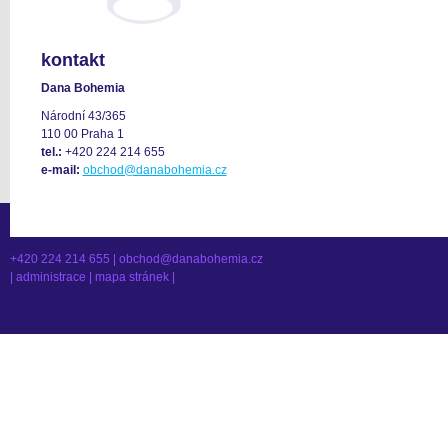
kontakt
Dana Bohemia
Národní 43/365
110 00 Praha 1
tel.:
+420 224 214 655
e-mail:
obchod@danabohemia.cz
+420 224 214 655 |
obchod@danabohemia.cz
|
administrace
|
mapa stránek
|