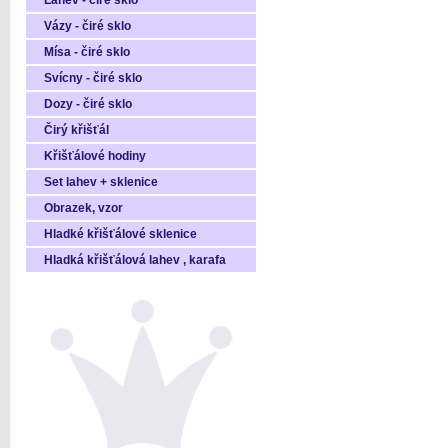
Láhev - čiré sklo
Vázy - čiré sklo
Mísa - čiré sklo
Svícny - čiré sklo
Dozy - čiré sklo
Čirý křišťál
Křišťálové hodiny
Set lahev + sklenice
Obrazek, vzor
Hladké křišťálové sklenice
Hladká křišťálová lahev , karafa