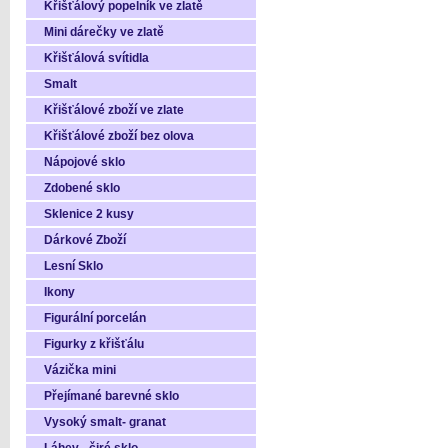
Křišťálový popelník ve zlatě
Mini dárečky ve zlatě
Křišťálová svítidla
Smalt
Křišťálové zboží ve zlate
Křišťálové zboží bez olova
Nápojové sklo
Zdobené sklo
Sklenice 2 kusy
Dárkové Zboží
Lesní Sklo
Ikony
Figurální porcelán
Figurky z křišťálu
Vázička mini
Přejímané barevné sklo
Vysoký smalt- granat