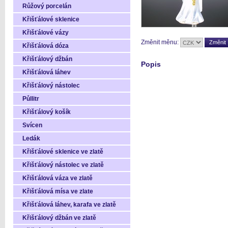
Růžový porcelán
Křišťálové sklenice
Křišťálové vázy
Změnit měnu:
Křišťálová dóza
Křišťálový džbán
Popis
Křišťálová láhev
Křišťálový nástolec
Půllitr
Křišťálový košík
Svícen
Ledák
Křišťálové sklenice ve zlatě
Křišťálový nástolec ve zlatě
Křišťálová váza ve zlatě
Křišťálová mísa ve zlate
Křišťálová láhev, karafa ve zlatě
Křišťálový džbán ve zlatě