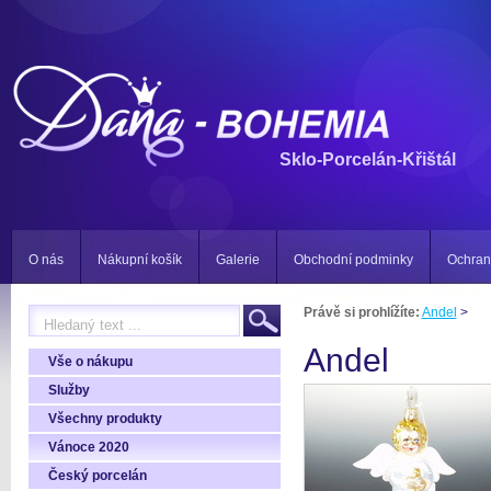
Sklo-Porcelán-Křištál
O nás
Nákupní košík
Galerie
Obchodní podminky
Ochran
Právě si prohlížíte:
Andel
>
Andel
Vše o nákupu
Služby
Všechny produkty
Vánoce 2020
Český porcelán