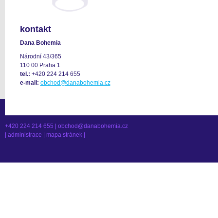
kontakt
Dana Bohemia
Národní 43/365
110 00 Praha 1
tel.:
+420 224 214 655
e-mail:
obchod@danabohemia.cz
+420 224 214 655 |
obchod@danabohemia.cz
|
administrace
|
mapa stránek
|