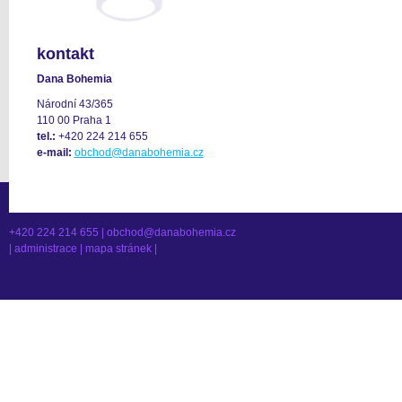
kontakt
Dana Bohemia
Národní 43/365
110 00 Praha 1
tel.:
+420 224 214 655
e-mail:
obchod@danabohemia.cz
+420 224 214 655 |
obchod@danabohemia.cz
|
administrace
|
mapa stránek
|