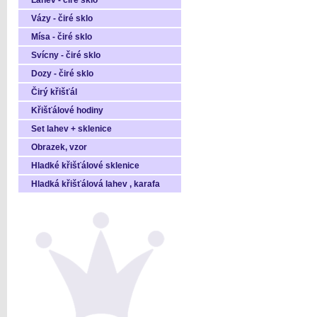
Láhev - čiré sklo
Vázy - čiré sklo
Mísa - čiré sklo
Svícny - čiré sklo
Dozy - čiré sklo
Čirý křišťál
Křišťálové hodiny
Set lahev + sklenice
Obrazek, vzor
Hladké křišťálové sklenice
Hladká křišťálová lahev , karafa