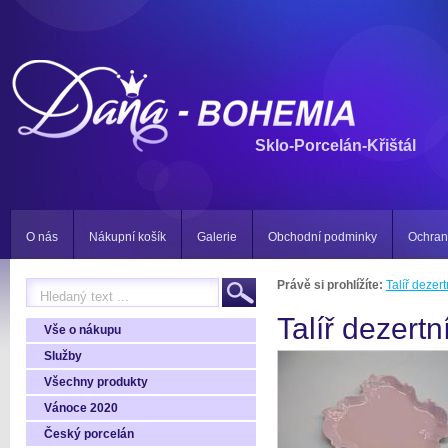
Sklo-Porcelán-Křištál
O nás
Nákupní košík
Galerie
Obchodní podminky
Ochran
Právě si prohlížíte:
Talíř dezer
Talíř dezert
Vše o nákupu
Služby
Všechny produkty
Vánoce 2020
Český porcelán