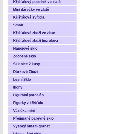
Křišťálový popelník ve zlatě
Mini dárečky ve zlatě
Křišťálová svítidla
Smalt
Křišťálové zboží ve zlate
Křišťálové zboží bez olova
Nápojové sklo
Zdobené sklo
Sklenice 2 kusy
Dárkové Zboží
Lesní Sklo
Ikony
Figurální porcelán
Figurky z křišťálu
Vázička mini
Přejímané barevné sklo
Vysoký smalt- granat