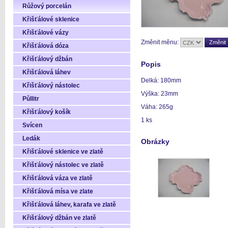
Růžový porcelán
Křišťálové sklenice
Křišťálové vázy
Změnit měnu:
Křišťálová dóza
Křišťálový džbán
Popis
Křišťálová láhev
Delká: 180mm
Křišťálový nástolec
Výška: 23mm
Půllitr
Váha: 265g
Křišťálový košík
1 ks
Svícen
Ledák
Obrázky
Křišťálové sklenice ve zlatě
Křišťálový nástolec ve zlatě
Křišťálová váza ve zlatě
Křišťálová mísa ve zlate
Křišťálová láhev, karafa ve zlatě
Křišťálový džbán ve zlatě