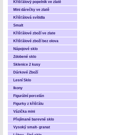
Křišťálový popelník ve zlatě
Mini dárečky ve zlatě
Křišťálová svítidla
Smalt
Křišťálové zboží ve zlate
Křišťálové zboží bez olova
Nápojové sklo
Zdobené sklo
Sklenice 2 kusy
Dárkové Zboží
Lesní Sklo
Ikony
Figurální porcelán
Figurky z křišťálu
Vázička mini
Přejímané barevné sklo
Vysoký smalt- granat