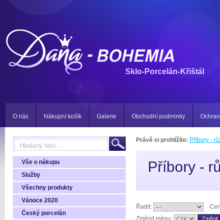
Sklo-Porcelán-Křištál
O nás
Nákupní košík
Galerie
Obchodní podminky
Ochran
Právě si prohlížíte:
Příbory - r
Vše o nákupu
Příbory - 
Služby
Všechny produkty
Vánoce 2020
Řadit:
Cen
Český porcelán
Změnit měnu: