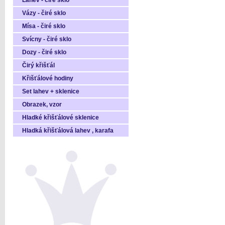
Láhev - čiré sklo
Vázy - čiré sklo
Mísa - čiré sklo
Svícny - čiré sklo
Dozy - čiré sklo
Čirý křišťál
Křišťálové hodiny
Set lahev + sklenice
Obrazek, vzor
Hladké křišťálové sklenice
Hladká křišťálová lahev , karafa