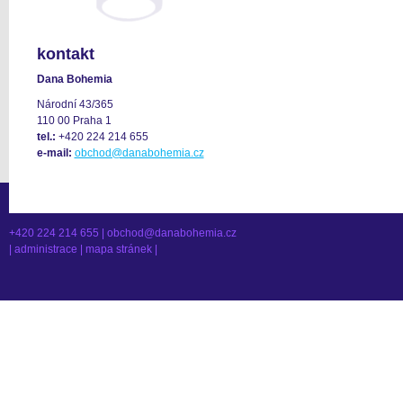
kontakt
Dana Bohemia
Národní 43/365
110 00 Praha 1
tel.:
+420 224 214 655
e-mail:
obchod@danabohemia.cz
+420 224 214 655 |
obchod@danabohemia.cz
|
administrace
|
mapa stránek
|