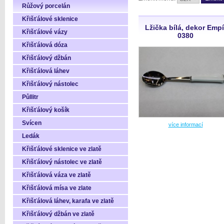
Růžový porcelán
Křišťálové sklenice
Lžička bílá, dekor Empí
Křišťálové vázy
0380
Křišťálová dóza
Křišťálový džbán
Křišťálová láhev
Křišťálový nástolec
Půllitr
Křišťálový košík
Svícen
více informací
Ledák
Křišťálové sklenice ve zlatě
Křišťálový nástolec ve zlatě
Křišťálová váza ve zlatě
Křišťálová mísa ve zlate
Křišťálová láhev, karafa ve zlatě
Křišťálový džbán ve zlatě