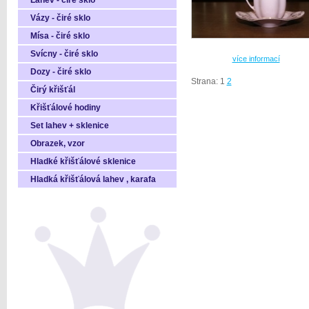
Láhev - čiré sklo
Vázy - čiré sklo
Mísa - čiré sklo
Svícny - čiré sklo
více informací
Dozy - čiré sklo
Strana: 1
2
Čirý křišťál
Křišťálové hodiny
Set lahev + sklenice
Obrazek, vzor
Hladké křišťálové sklenice
Hladká křišťálová lahev , karafa