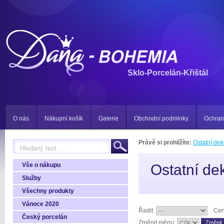
Sklo-Porcelán-Křištál
O nás
Nákupní košík
Galerie
Obchodní podminky
Ochran
Právě si prohlížíte:
Ostatní dek
Vše o nákupu
Ostatní de
Služby
Všechny produkty
Vánoce 2020
Řadit:
Cen
Český porcelán
Změnit měnu: