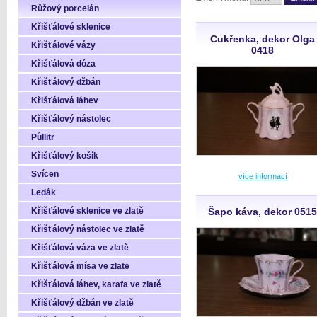
Růžový porcelán
Křišťálové sklenice
Cukřenka, dekor Olga
Křišťálové vázy
0418
Křišťálová dóza
Křišťálový džbán
Křišťálová láhev
Křišťálový nástolec
Půllitr
Křišťálový košík
Svícen
více informací
Ledák
Křišťálové sklenice ve zlatě
Šapo káva, dekor 0515
Křišťálový nástolec ve zlatě
Křišťálová váza ve zlatě
Křišťálová mísa ve zlate
Křišťálová láhev, karafa ve zlatě
Křišťálový džbán ve zlatě