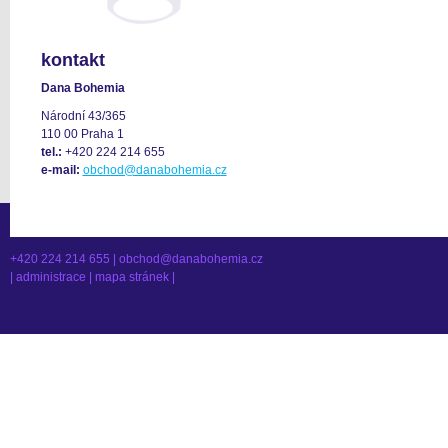
kontakt
Dana Bohemia
Národní 43/365
110 00 Praha 1
tel.:
+420 224 214 655
e-mail:
obchod@danabohemia.cz
+420 224 214 655 |
obchod@danabohemia.cz
|
administrace
|
mapa stránek
|