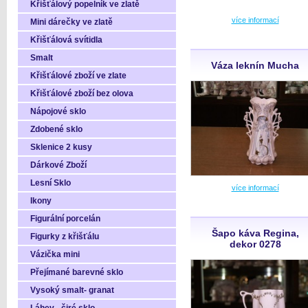
Křišťálový popelník ve zlatě
více informací
Mini dárečky ve zlatě
Křišťálová svítidla
Smalt
Váza leknín Mucha
Křišťálové zboží ve zlate
Křišťálové zboží bez olova
Nápojové sklo
Zdobené sklo
Sklenice 2 kusy
Dárkové Zboží
Lesní Sklo
více informací
Ikony
Figurální porcelán
Šapo káva Regina,
Figurky z křišťálu
dekor 0278
Vázička mini
Přejímané barevné sklo
Vysoký smalt- granat