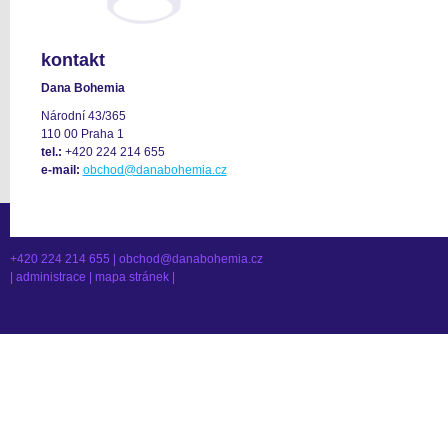
kontakt
Dana Bohemia
Národní 43/365
110 00 Praha 1
tel.:
+420 224 214 655
e-mail:
obchod@danabohemia.cz
+420 224 214 655 |
obchod@danabohemia.cz
|
administrace
|
mapa stránek
|