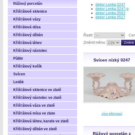
Růžový porcelán
dekor Lenka 0247
dekor Lenka 0247-p
Křišťálové sklenice
dekor Lenka 0563
dekor Lenka 0527
Křišťálové vázy
Křišťálová dóza
Křišťálový džbán
Řadit:
Cen
Změnit měnu:
Křišťálová láhev
Křišťálový nástolec
Půllitr
Svícen nízký 0247
Křišťálový košík
Svícen
Ledák
Křišťálové sklenice ve zlatě
Křišťálový nástolec ve zlatě
Křišťálová váza ve zlatě
Křišťálová mísa ve zlate
více informací
Křišťálová láhev, karafa ve zlatě
Křišťálový džbán ve zlatě
Růžový porcelán z