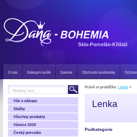
Sklo-Porcelán-Křištál
O nás
Nákupní košík
Galerie
Obchodní podminky
Ochran
Právě si prohlížíte:
Lenka
>
Vše o nákupu
Lenka
Služby
Všechny produkty
Vánoce 2020
Podkategorie
Český porcelán