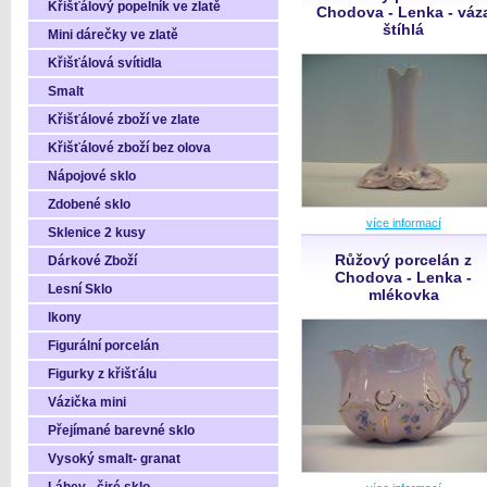
Křišťálový popelník ve zlatě
Chodova - Lenka - váz
štíhlá
Mini dárečky ve zlatě
Křišťálová svítidla
Smalt
Křišťálové zboží ve zlate
Křišťálové zboží bez olova
Nápojové sklo
Zdobené sklo
více informací
Sklenice 2 kusy
Růžový porcelán z
Dárkové Zboží
Chodova - Lenka -
Lesní Sklo
mlékovka
Ikony
Figurální porcelán
Figurky z křišťálu
Vázička mini
Přejímané barevné sklo
Vysoký smalt- granat