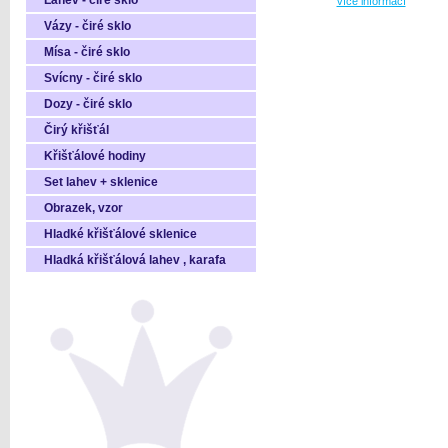
Láhev - čiré sklo
více informací
Vázy - čiré sklo
Mísa - čiré sklo
Svícny - čiré sklo
Dozy - čiré sklo
Čirý křišťál
Křišťálové hodiny
Set lahev + sklenice
Obrazek, vzor
Hladké křišťálové sklenice
Hladká křišťálová lahev , karafa