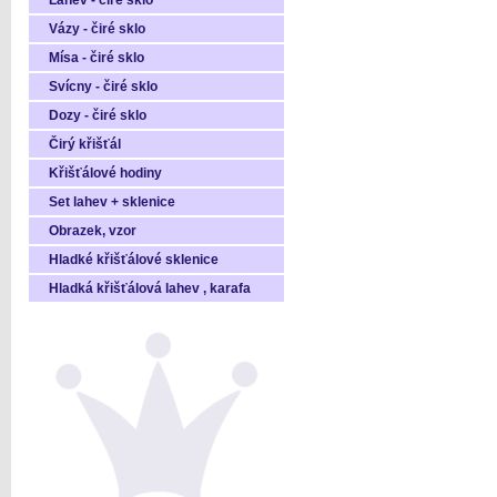
Láhev - čiré sklo
Vázy - čiré sklo
Mísa - čiré sklo
Svícny - čiré sklo
Dozy - čiré sklo
Čirý křišťál
Křišťálové hodiny
Set lahev + sklenice
Obrazek, vzor
Hladké křišťálové sklenice
Hladká křišťálová lahev , karafa