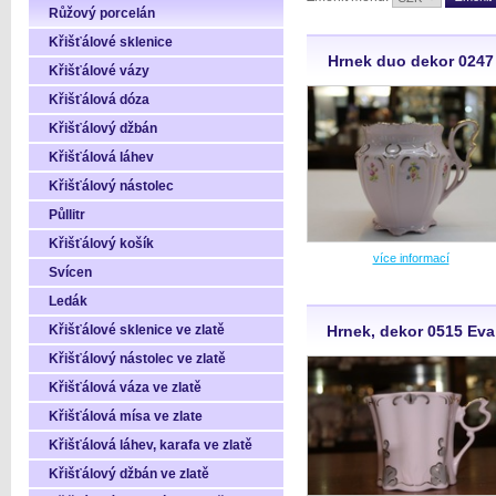
Růžový porcelán
Křišťálové sklenice
Hrnek duo dekor 0247
Křišťálové vázy
Křišťálová dóza
Křišťálový džbán
Křišťálová láhev
Křišťálový nástolec
Půllitr
Křišťálový košík
více informací
Svícen
Ledák
Křišťálové sklenice ve zlatě
Hrnek, dekor 0515 Eva
Křišťálový nástolec ve zlatě
Křišťálová váza ve zlatě
Křišťálová mísa ve zlate
Křišťálová láhev, karafa ve zlatě
Křišťálový džbán ve zlatě