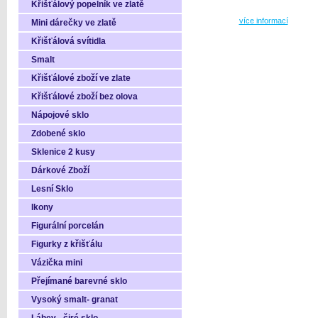
Křišťálový popelník ve zlatě
více informací
Mini dárečky ve zlatě
Křišťálová svítidla
Smalt
Křišťálové zboží ve zlate
Křišťálové zboží bez olova
Nápojové sklo
Zdobené sklo
Sklenice 2 kusy
Dárkové Zboží
Lesní Sklo
Ikony
Figurální porcelán
Figurky z křišťálu
Vázička mini
Přejímané barevné sklo
Vysoký smalt- granat