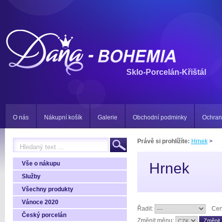
Sklo-Porcelán-Křištál
O nás
Nákupní košík
Galerie
Obchodní podminky
Ochran
Právě si prohlížíte:
Hrnek
>
Vše o nákupu
Hrnek
Služby
Všechny produkty
Vánoce 2020
Řadit:
Cen
Český porcelán
Změnit měnu: