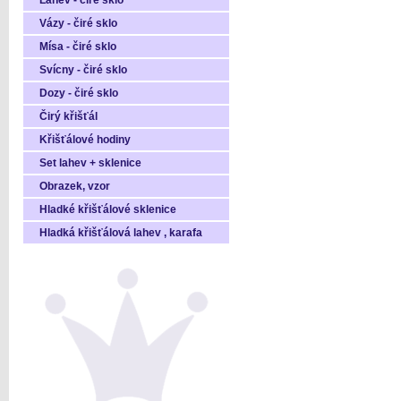
Láhev - čiré sklo
Vázy - čiré sklo
Mísa - čiré sklo
Svícny - čiré sklo
Dozy - čiré sklo
Čirý křišťál
Křišťálové hodiny
Set lahev + sklenice
Obrazek, vzor
Hladké křišťálové sklenice
Hladká křišťálová lahev , karafa