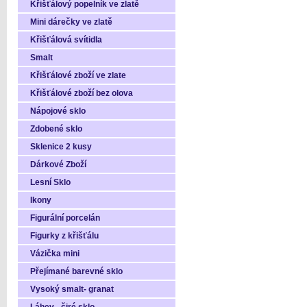
Křišťálový popelník ve zlatě
Mini dárečky ve zlatě
Křišťálová svítidla
Smalt
Křišťálové zboží ve zlate
Křišťálové zboží bez olova
Nápojové sklo
Zdobené sklo
Sklenice 2 kusy
Dárkové Zboží
Lesní Sklo
Ikony
Figurální porcelán
Figurky z křišťálu
Vázička mini
Přejímané barevné sklo
Vysoký smalt- granat