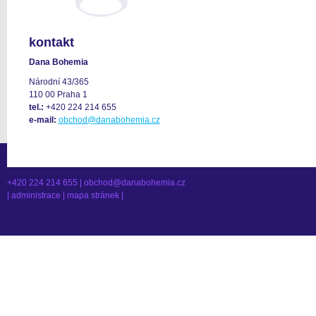
kontakt
Dana Bohemia
Národní 43/365
110 00 Praha 1
tel.:
+420 224 214 655
e-mail:
obchod@danabohemia.cz
+420 224 214 655 |
obchod@danabohemia.cz
|
administrace
|
mapa stránek
|