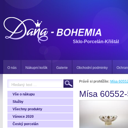
Sklo-Porcelán-Křištál
O nás
Nákupní košík
Galerie
Obchodní podminky
Ochran
Právě si prohlížíte:
Mísa 6055
Mísa 60552-
Vše o nákupu
Služby
Všechny produkty
Vánoce 2020
Český porcelán