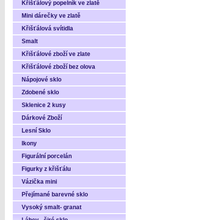
Křišťálový popelník ve zlatě
Mini dárečky ve zlatě
Křišťálová svítidla
Smalt
Křišťálové zboží ve zlate
Křišťálové zboží bez olova
Nápojové sklo
Zdobené sklo
Sklenice 2 kusy
Dárkové Zboží
Lesní Sklo
Ikony
Figurální porcelán
Figurky z křišťálu
Vázička mini
Přejímané barevné sklo
Vysoký smalt- granat