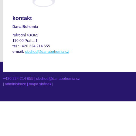
kontakt
Dana Bohemia
Národní 43/365
110 00 Praha 1
tel.:
+420 224 214 655
e-mail:
obchod@danabohemia.cz
+420 224 214 655 |
obchod@danabohemia.cz
|
administrace
|
mapa stránek
|