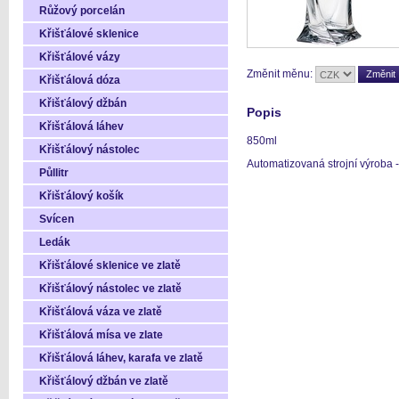
Růžový porcelán
Křišťálové sklenice
Křišťálové vázy
Změnit měnu:
Křišťálová dóza
Křišťálový džbán
Popis
Křišťálová láhev
850ml
Křišťálový nástolec
Automatizovaná strojní výroba - 
Půllitr
Křišťálový košík
Svícen
Ledák
Křišťálové sklenice ve zlatě
Křišťálový nástolec ve zlatě
Křišťálová váza ve zlatě
Křišťálová mísa ve zlate
Křišťálová láhev, karafa ve zlatě
Křišťálový džbán ve zlatě