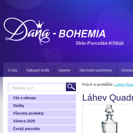
Sklo-Porcelán-Křištál
O nás
Nákupní košík
Galerie
Obchodní podminky
Ochran
Právě si prohlížíte:
Láhev Qua
Láhev Quad
Vše o nákupu
Služby
Všechny produkty
Vánoce 2020
Český porcelán