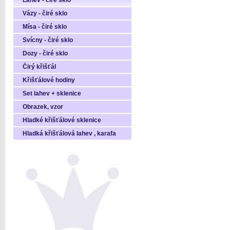
Láhev - čiré sklo
Vázy - čiré sklo
Mísa - čiré sklo
Svícny - čiré sklo
Dozy - čiré sklo
Čirý křišťál
Křišťálové hodiny
Set lahev + sklenice
Obrazek, vzor
Hladké křišťálové sklenice
Hladká křišťálová lahev , karafa