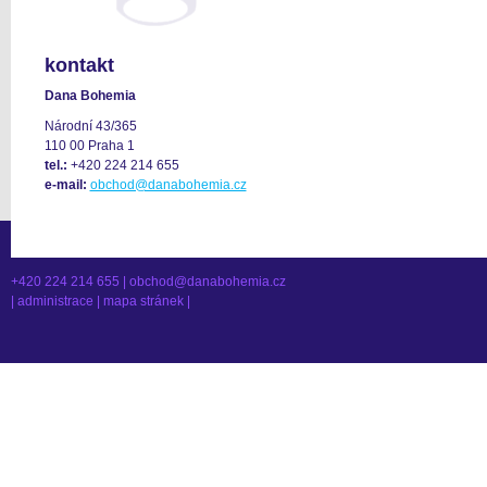
kontakt
Dana Bohemia
Národní 43/365
110 00 Praha 1
tel.:
+420 224 214 655
e-mail:
obchod@danabohemia.cz
+420 224 214 655 |
obchod@danabohemia.cz
|
administrace
|
mapa stránek
|