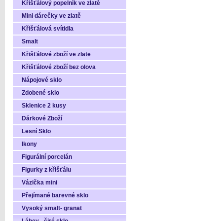
Křišťálový popelník ve zlatě
Mini dárečky ve zlatě
Křišťálová svítidla
Smalt
Křišťálové zboží ve zlate
Křišťálové zboží bez olova
Nápojové sklo
Zdobené sklo
Sklenice 2 kusy
Dárkové Zboží
Lesní Sklo
Ikony
Figurální porcelán
Figurky z křišťálu
Vázička mini
Přejímané barevné sklo
Vysoký smalt- granat