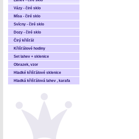
Láhev - čiré sklo
Vázy - čiré sklo
Mísa - čiré sklo
Svícny - čiré sklo
Dozy - čiré sklo
Čirý křišťál
Křišťálové hodiny
Set lahev + sklenice
Obrazek, vzor
Hladké křišťálové sklenice
Hladká křišťálová lahev , karafa