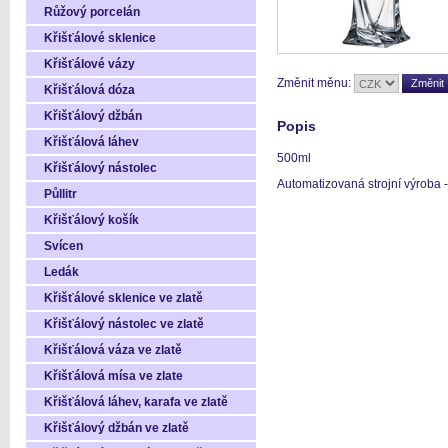
Růžový porcelán
Křišťálové sklenice
Křišťálové vázy
Změnit měnu:
Křišťálová dóza
Křišťálový džbán
Popis
Křišťálová láhev
500ml
Křišťálový nástolec
Automatizovaná strojní výroba - 
Půllitr
Křišťálový košík
Svícen
Ledák
Křišťálové sklenice ve zlatě
Křišťálový nástolec ve zlatě
Křišťálová váza ve zlatě
Křišťálová mísa ve zlate
Křišťálová láhev, karafa ve zlatě
Křišťálový džbán ve zlatě