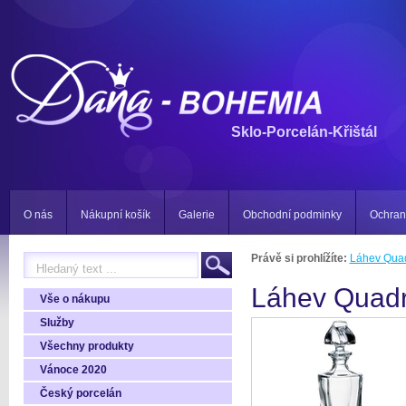
Sklo-Porcelán-Křištál
O nás
Nákupní košík
Galerie
Obchodní podminky
Ochran
Právě si prohlížíte:
Láhev Qua
Láhev Quad
Vše o nákupu
Služby
Všechny produkty
Vánoce 2020
Český porcelán