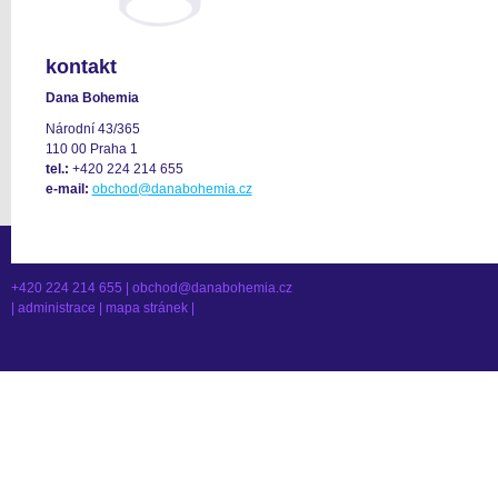
kontakt
Dana Bohemia
Národní 43/365
110 00 Praha 1
tel.:
+420 224 214 655
e-mail:
obchod@danabohemia.cz
+420 224 214 655 |
obchod@danabohemia.cz
|
administrace
|
mapa stránek
|