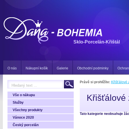
Sklo-Porcelán-Křištál
O nás
Nákupní košík
Galerie
Obchodní podminky
Ochran
Právě si prohlížíte:
Křišťálové 
Vše o nákupu
Křišťálové
Služby
Všechny produkty
Tato kategorie neobsahuje žá
Vánoce 2020
Český porcelán