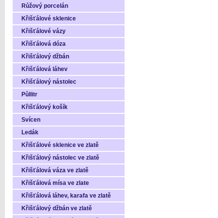
Růžový porcelán
Křišťálové sklenice
Křišťálové vázy
Křišťálová dóza
Křišťálový džbán
Křišťálová láhev
Křišťálový nástolec
Půllitr
Křišťálový košík
Svícen
Ledák
Křišťálové sklenice ve zlatě
Křišťálový nástolec ve zlatě
Křišťálová váza ve zlatě
Křišťálová mísa ve zlate
Křišťálová láhev, karafa ve zlatě
Křišťálový džbán ve zlatě