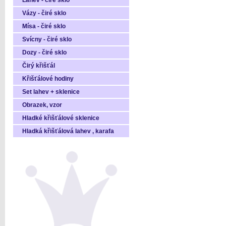
Láhev - čiré sklo
Vázy - čiré sklo
Mísa - čiré sklo
Svícny - čiré sklo
Dozy - čiré sklo
Čirý křišťál
Křišťálové hodiny
Set lahev + sklenice
Obrazek, vzor
Hladké křišťálové sklenice
Hladká křišťálová lahev , karafa