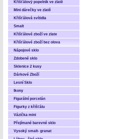
Křišťálový popelník ve zlatě
Mini dárečky ve zlatě
Křišťálová svítidla
Smalt
Křišťálové zboží ve zlate
Křišťálové zboží bez olova
Nápojové sklo
Zdobené sklo
Sklenice 2 kusy
Dárkové Zboží
Lesní Sklo
Ikony
Figurální porcelán
Figurky z křišťálu
Vázička mini
Přejímané barevné sklo
Vysoký smalt- granat