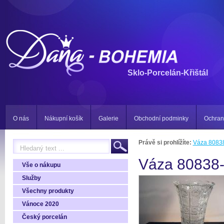
Sklo-Porcelán-Křištál
O nás
Nákupní košík
Galerie
Obchodní podminky
Ochran
Právě si prohlížíte:
Váza 8083
Váza 80838
Vše o nákupu
Služby
Všechny produkty
Vánoce 2020
Český porcelán