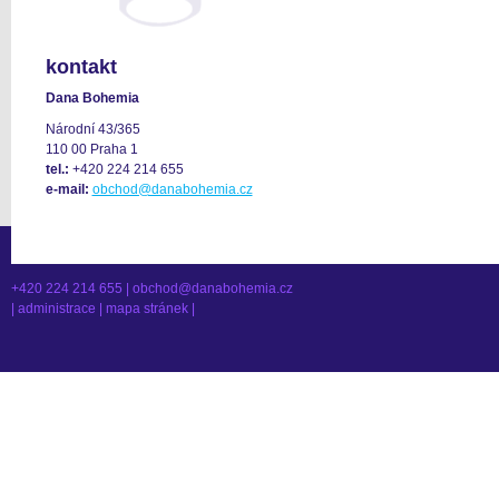
kontakt
Dana Bohemia
Národní 43/365
110 00 Praha 1
tel.:
+420 224 214 655
e-mail:
obchod@danabohemia.cz
+420 224 214 655 |
obchod@danabohemia.cz
|
administrace
|
mapa stránek
|