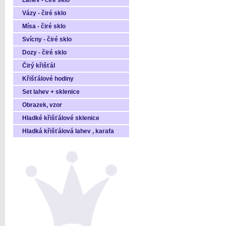
Láhev - čiré sklo
Vázy - čiré sklo
Mísa - čiré sklo
Svícny - čiré sklo
Dozy - čiré sklo
Čirý křišťál
Křišťálové hodiny
Set lahev + sklenice
Obrazek, vzor
Hladké křišťálové sklenice
Hladká křišťálová lahev , karafa