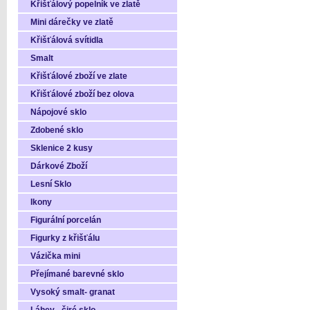
Křišťálový popelník ve zlatě
Mini dárečky ve zlatě
Křišťálová svítidla
Smalt
Křišťálové zboží ve zlate
Křišťálové zboží bez olova
Nápojové sklo
Zdobené sklo
Sklenice 2 kusy
Dárkové Zboží
Lesní Sklo
Ikony
Figurální porcelán
Figurky z křišťálu
Vázička mini
Přejímané barevné sklo
Vysoký smalt- granat