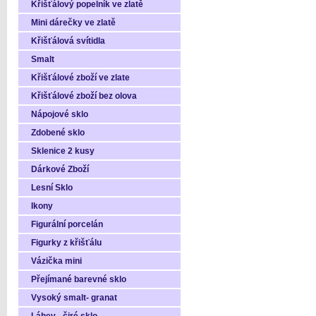
Křišťálový popelník ve zlatě
Mini dárečky ve zlatě
Křišťálová svítidla
Smalt
Křišťálové zboží ve zlate
Křišťálové zboží bez olova
Nápojové sklo
Zdobené sklo
Sklenice 2 kusy
Dárkové Zboží
Lesní Sklo
Ikony
Figurální porcelán
Figurky z křišťálu
Vázička mini
Přejímané barevné sklo
Vysoký smalt- granat