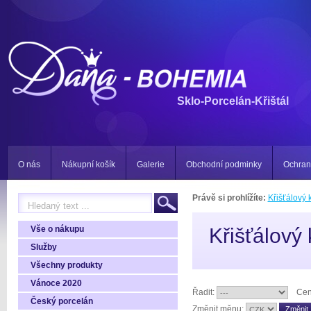
Sklo-Porcelán-Křištál
O nás
Nákupní košík
Galerie
Obchodní podminky
Ochran
Právě si prohlížíte:
Křišťálový 
Vše o nákupu
Křišťálový 
Služby
Všechny produkty
Vánoce 2020
Řadit:
Cen
Český porcelán
Změnit měnu: