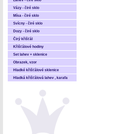
Láhev - čiré sklo
Vázy - čiré sklo
Mísa - čiré sklo
Svícny - čiré sklo
Dozy - čiré sklo
Čirý křišťál
Křišťálové hodiny
Set lahev + sklenice
Obrazek, vzor
Hladké křišťálové sklenice
Hladká křišťálová lahev , karafa