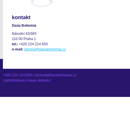
kontakt
Dana Bohemia
Národní 43/365
110 00 Praha 1
tel.:
+420 224 214 655
e-mail:
obchod@danabohemia.cz
+420 224 214 655 |
obchod@danabohemia.cz
|
administrace
|
mapa stránek
|