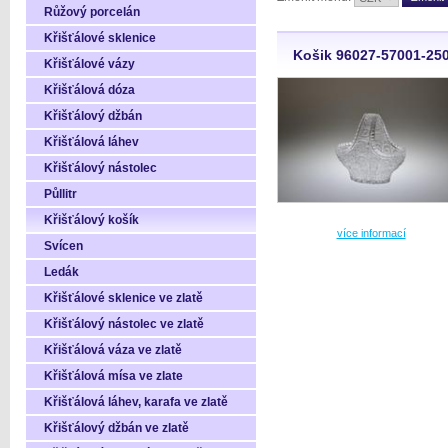
Růžový porcelán
Křišťálové sklenice
Košik 96027-57001-25
Křišťálové vázy
Křišťálová dóza
Křišťálový džbán
Křišťálová láhev
Křišťálový nástolec
Půllitr
Křišťálový košík
více informací
Svícen
Ledák
Křišťálové sklenice ve zlatě
Křišťálový nástolec ve zlatě
Křišťálová váza ve zlatě
Křišťálová mísa ve zlate
Křišťálová láhev, karafa ve zlatě
Křišťálový džbán ve zlatě