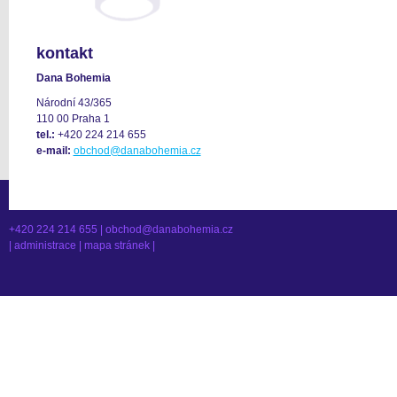
kontakt
Dana Bohemia
Národní 43/365
110 00 Praha 1
tel.:
+420 224 214 655
e-mail:
obchod@danabohemia.cz
+420 224 214 655 |
obchod@danabohemia.cz
|
administrace
|
mapa stránek
|