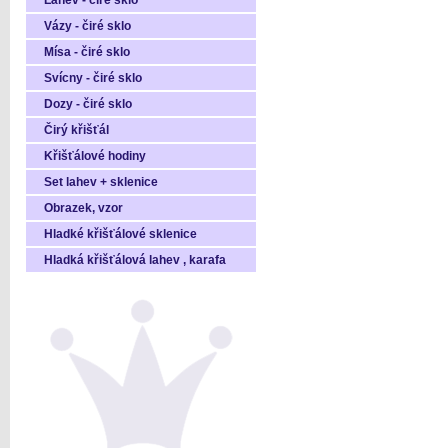
Láhev - čiré sklo
Vázy - čiré sklo
Mísa - čiré sklo
Svícny - čiré sklo
Dozy - čiré sklo
Čirý křišťál
Křišťálové hodiny
Set lahev + sklenice
Obrazek, vzor
Hladké křišťálové sklenice
Hladká křišťálová lahev , karafa