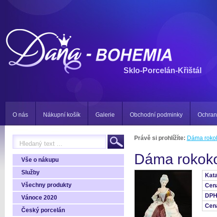
Sklo-Porcelán-Křištál
O nás
Nákupní košík
Galerie
Obchodní podminky
Ochran
Právě si prohlížíte:
Dáma roko
Dáma rokok
Vše o nákupu
Služby
Kata
Všechny produkty
Cen
DPH
Vánoce 2020
Cen
Český porcelán