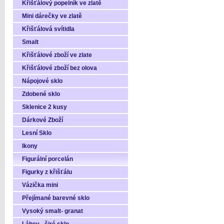
Křišťálový popelník ve zlatě
Mini dárečky ve zlatě
Křišťálová svítidla
Smalt
Křišťálové zboží ve zlate
Křišťálové zboží bez olova
Nápojové sklo
Zdobené sklo
Sklenice 2 kusy
Dárkové Zboží
Lesní Sklo
Ikony
Figurální porcelán
Figurky z křišťálu
Vázička mini
Přejímané barevné sklo
Vysoký smalt- granat