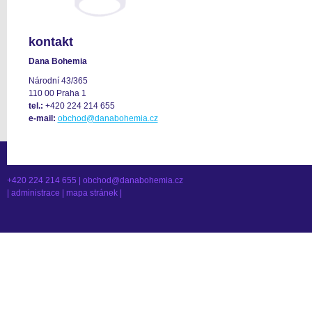
kontakt
Dana Bohemia
Národní 43/365
110 00 Praha 1
tel.:
+420 224 214 655
e-mail:
obchod@danabohemia.cz
+420 224 214 655 |
obchod@danabohemia.cz
|
administrace
|
mapa stránek
|