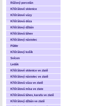
Růžový porcelán
Křišťálové sklenice
Křišťálové vázy
Křišťálová dóza
Křišťálový džbán
Křišťálová láhev
Křišťálový nástolec
Půllitr
Křišťálový košík
Svícen
Ledák
Křišťálové sklenice ve zlatě
Křišťálový nástolec ve zlatě
Křišťálová váza ve zlatě
Křišťálová mísa ve zlate
Křišťálová láhev, karafa ve zlatě
Křišťálový džbán ve zlatě