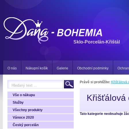
Sklo-Porcelán-Křištál
O nás
Nákupní košík
Galerie
Obchodní podminky
Ochran
Právě si prohlížíte:
Křišťálová
Vše o nákupu
Křišťálová
Služby
Všechny produkty
Tato kategorie neobsahuje žá
Vánoce 2020
Český porcelán