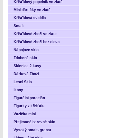
Křišťálový popelník ve zlatě
Mini dárečky ve zlatě
Křišťálová svítidla
Smalt
Křišťálové zboží ve zlate
Křišťálové zboží bez olova
Nápojové sklo
Zdobené sklo
Sklenice 2 kusy
Dárkové Zboží
Lesní Sklo
Ikony
Figurální porcelán
Figurky z křišťálu
Vázička mini
Přejímané barevné sklo
Vysoký smalt- granat