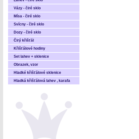
Láhev - čiré sklo
Vázy - čiré sklo
Mísa - čiré sklo
Svícny - čiré sklo
Dozy - čiré sklo
Čirý křišťál
Křišťálové hodiny
Set lahev + sklenice
Obrazek, vzor
Hladké křišťálové sklenice
Hladká křišťálová lahev , karafa