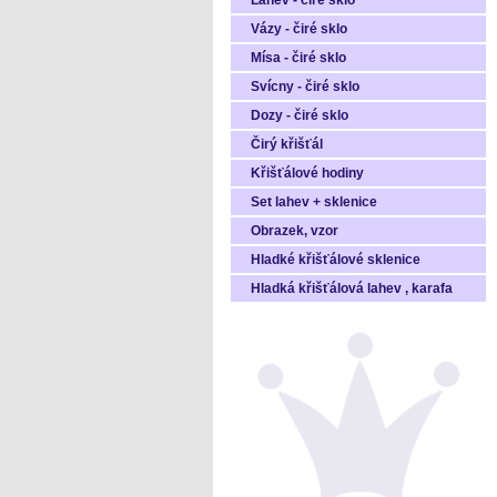
Láhev - čiré sklo
Vázy - čiré sklo
Mísa - čiré sklo
Svícny - čiré sklo
Dozy - čiré sklo
Čirý křišťál
Křišťálové hodiny
Set lahev + sklenice
Obrazek, vzor
Hladké křišťálové sklenice
Hladká křišťálová lahev , karafa