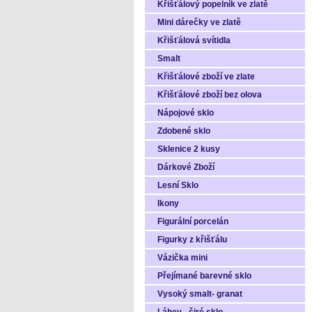
Křišťálový popelník ve zlatě
Mini dárečky ve zlatě
Křišťálová svítidla
Smalt
Křišťálové zboží ve zlate
Křišťálové zboží bez olova
Nápojové sklo
Zdobené sklo
Sklenice 2 kusy
Dárkové Zboží
Lesní Sklo
Ikony
Figurální porcelán
Figurky z křišťálu
Vázička mini
Přejímané barevné sklo
Vysoký smalt- granat