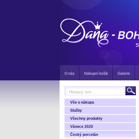
S
O nás
Nákupní košík
Galerie
Vše o nákupu
Služby
Všechny produkty
Vánoce 2020
Český porcelán