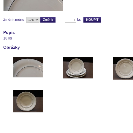
Změnit měnu:
ks
Popis
18 ks
Obrázky