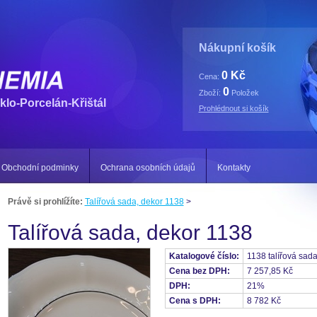
Nákupní košík
0 Kč
Cena:
0
Zboží:
Položek
klo-Porcelán-Křištál
Prohlédnout si košík
Obchodní podminky
Ochrana osobních údajů
Kontakty
Právě si prohlížíte:
Talířová sada, dekor 1138
>
Talířová sada, dekor 1138
Katalogové číslo:
1138 talířová sad
Cena bez DPH:
7 257,85 Kč
DPH:
21%
Cena s DPH:
8 782 Kč