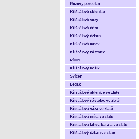
Růžový porcelán
Křišťálové sklenice
Křišťálové vázy
Křišťálová dóza
Křišťálový džbán
Křišťálová láhev
Křišťálový nástolec
Půllitr
Křišťálový košík
Svícen
Ledák
Křišťálové sklenice ve zlatě
Křišťálový nástolec ve zlatě
Křišťálová váza ve zlatě
Křišťálová mísa ve zlate
Křišťálová láhev, karafa ve zlatě
Křišťálový džbán ve zlatě