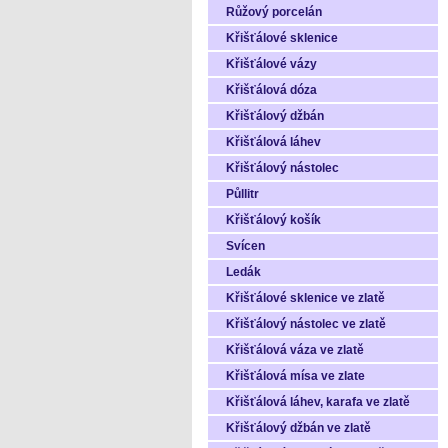
Růžový porcelán
Křišťálové sklenice
Křišťálové vázy
Křišťálová dóza
Křišťálový džbán
Křišťálová láhev
Křišťálový nástolec
Půllitr
Křišťálový košík
Svícen
Ledák
Křišťálové sklenice ve zlatě
Křišťálový nástolec ve zlatě
Křišťálová váza ve zlatě
Křišťálová mísa ve zlate
Křišťálová láhev, karafa ve zlatě
Křišťálový džbán ve zlatě