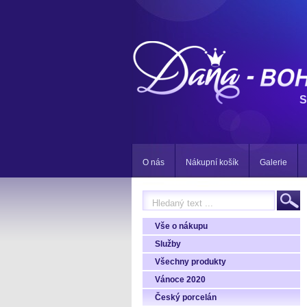
S
O nás
Nákupní košík
Galerie
Vše o nákupu
Služby
Všechny produkty
Vánoce 2020
Český porcelán