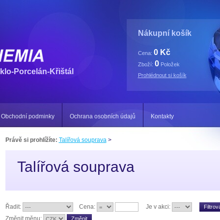
Nákupní košík
0 Kč
Cena:
0
Zboží:
Položek
klo-Porcelán-Křištál
Prohlédnout si košík
Obchodní podminky
Ochrana osobních údajů
Kontakty
Právě si prohlížíte:
Talířová souprava
>
Talířová souprava
Řadit:
Cena:
Je v akci:
Změnit měnu: