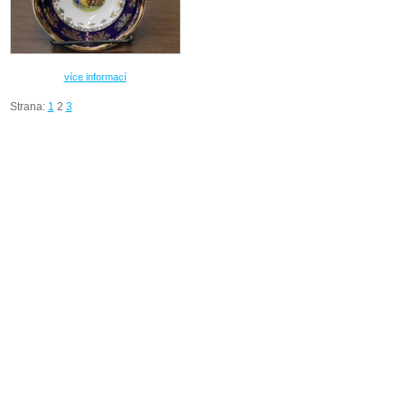
více informací
Strana:
1
2
3