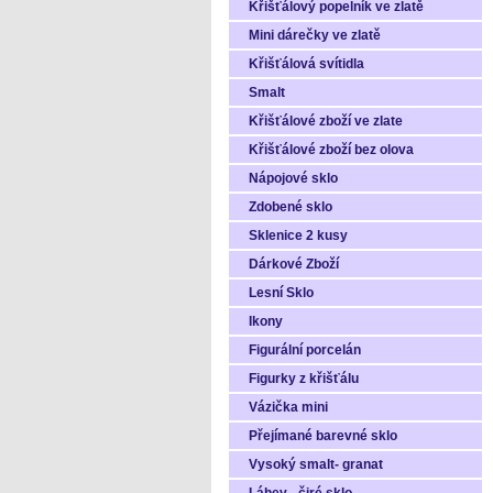
Křišťálový popelník ve zlatě
Mini dárečky ve zlatě
Křišťálová svítidla
Smalt
Křišťálové zboží ve zlate
Křišťálové zboží bez olova
Nápojové sklo
Zdobené sklo
Sklenice 2 kusy
Dárkové Zboží
Lesní Sklo
Ikony
Figurální porcelán
Figurky z křišťálu
Vázička mini
Přejímané barevné sklo
Vysoký smalt- granat