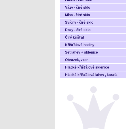
Láhev - čiré sklo
Vázy - čiré sklo
Mísa - čiré sklo
Svícny - čiré sklo
Dozy - čiré sklo
Čirý křišťál
Křišťálové hodiny
Set lahev + sklenice
Obrazek, vzor
Hladké křišťálové sklenice
Hladká křišťálová lahev , karafa