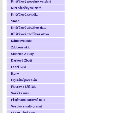
Křišťálový popelník ve zlatě
Mini dárečky ve zlatě
Křišťálová svítidla
Smalt
Křišťálové zboží ve zlate
Křišťálové zboží bez olova
Nápojové sklo
Zdobené sklo
Sklenice 2 kusy
Dárkové Zboží
Lesní Sklo
Ikony
Figurální porcelán
Figurky z křišťálu
Vázička mini
Přejímané barevné sklo
Vysoký smalt- granat