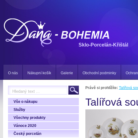
Sklo-Porcelán-Křištál
O nás
Nákupní košík
Galerie
Obchodní podminky
Ochran
Právě si prohlížíte:
Talířová so
Talířová so
Vše o nákupu
Služby
Všechny produkty
Vánoce 2020
Český porcelán