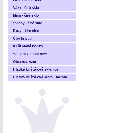
Láhev - čiré sklo
Vázy - čiré sklo
Mísa - čiré sklo
Svícny - čiré sklo
Dozy - čiré sklo
Čirý křišťál
Křišťálové hodiny
Set lahev + sklenice
Obrazek, vzor
Hladké křišťálové sklenice
Hladká křišťálová lahev , karafa