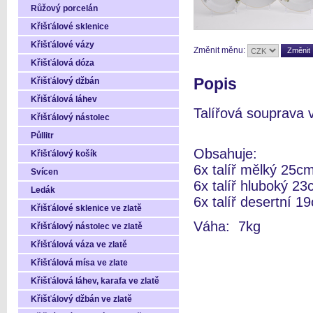
Růžový porcelán
Křišťálové sklenice
Křišťálové vázy
Změnit měnu:
Křišťálová dóza
Popis
Křišťálový džbán
Křišťálová láhev
Talířová souprava 
Křišťálový nástolec
Půllitr
Obsahuje:
Křišťálový košík
6x talíř mělký 25c
Svícen
6x talíř hluboký 2
Ledák
6x talíř desertní 1
Křišťálové sklenice ve zlatě
Váha: 7kg
Křišťálový nástolec ve zlatě
Křišťálová váza ve zlatě
Křišťálová mísa ve zlate
Křišťálová láhev, karafa ve zlatě
Křišťálový džbán ve zlatě