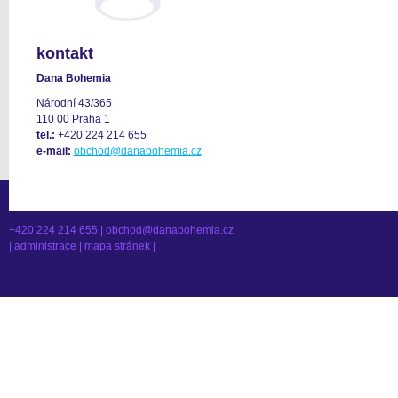
kontakt
Dana Bohemia
Národní 43/365
110 00 Praha 1
tel.:
+420 224 214 655
e-mail:
obchod@danabohemia.cz
+420 224 214 655 |
obchod@danabohemia.cz
|
administrace
|
mapa stránek
|