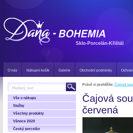
Sklo-Porcelán-Křištál
O nás
Nákupní košík
Galerie
Obchodní podminky
Ochran
Právě si prohlížíte:
Čajová sou
Čajová sou
Vše o nákupu
Služby
červená
Všechny produkty
Vánoce 2020
Český porcelán