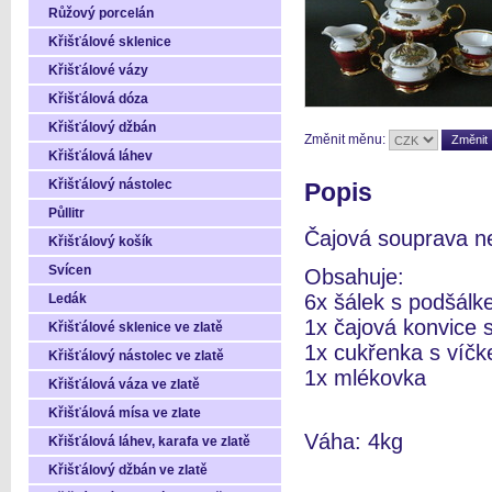
Růžový porcelán
Křišťálové sklenice
Křišťálové vázy
Křišťálová dóza
Křišťálový džbán
Změnit měnu:
Křišťálová láhev
Křišťálový nástolec
Popis
Půllitr
Čajová souprava n
Křišťálový košík
Svícen
Obsahuje:
6x šálek s podšá
Ledák
1x čajová konvice 
Křišťálové sklenice ve zlatě
1x cukřenka s víč
Křišťálový nástolec ve zlatě
1x mlékovka
Křišťálová váza ve zlatě
Křišťálová mísa ve zlate
Váha: 4kg
Křišťálová láhev, karafa ve zlatě
Křišťálový džbán ve zlatě