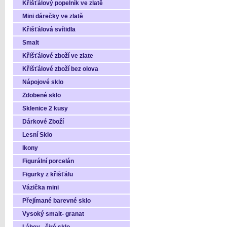
Křišťálový popelník ve zlatě
Mini dárečky ve zlatě
Křišťálová svítidla
Smalt
Křišťálové zboží ve zlate
Křišťálové zboží bez olova
Nápojové sklo
Zdobené sklo
Sklenice 2 kusy
Dárkové Zboží
Lesní Sklo
Ikony
Figurální porcelán
Figurky z křišťálu
Vázička mini
Přejímané barevné sklo
Vysoký smalt- granat