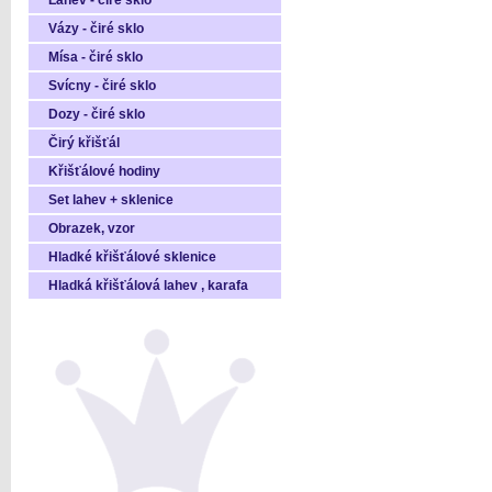
Láhev - čiré sklo
Vázy - čiré sklo
Mísa - čiré sklo
Svícny - čiré sklo
Dozy - čiré sklo
Čirý křišťál
Křišťálové hodiny
Set lahev + sklenice
Obrazek, vzor
Hladké křišťálové sklenice
Hladká křišťálová lahev , karafa