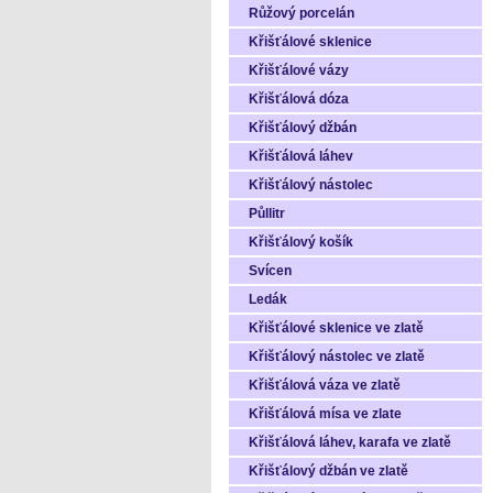
Růžový porcelán
Křišťálové sklenice
Křišťálové vázy
Křišťálová dóza
Křišťálový džbán
Křišťálová láhev
Křišťálový nástolec
Půllitr
Křišťálový košík
Svícen
Ledák
Křišťálové sklenice ve zlatě
Křišťálový nástolec ve zlatě
Křišťálová váza ve zlatě
Křišťálová mísa ve zlate
Křišťálová láhev, karafa ve zlatě
Křišťálový džbán ve zlatě