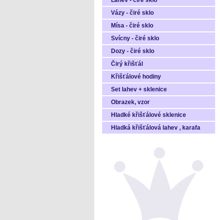
Láhev - čiré sklo
Vázy - čiré sklo
Mísa - čiré sklo
Svícny - čiré sklo
Dozy - čiré sklo
Čirý křišťál
Křišťálové hodiny
Set lahev + sklenice
Obrazek, vzor
Hladké křišťálové sklenice
Hladká křišťálová lahev , karafa