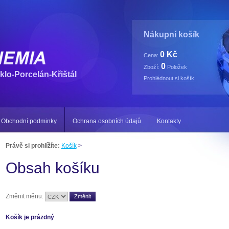
Nákupní košík
0 Kč
Cena:
0
Zboží:
Položek
klo-Porcelán-Křištál
Prohlédnout si košík
Obchodní podminky
Ochrana osobních údajů
Kontakty
Právě si prohlížíte:
Košík
>
Obsah košíku
Změnit měnu:
Košík je prázdný