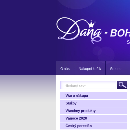
S
O nás
Nákupní košík
Galerie
Vše o nákupu
Služby
Všechny produkty
Vánoce 2020
Český porcelán