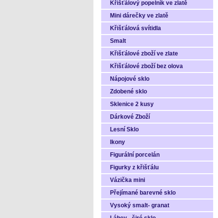
Křišťálový popelník ve zlatě
Mini dárečky ve zlatě
Křišťálová svítidla
Smalt
Křišťálové zboží ve zlate
Křišťálové zboží bez olova
Nápojové sklo
Zdobené sklo
Sklenice 2 kusy
Dárkové Zboží
Lesní Sklo
Ikony
Figurální porcelán
Figurky z křišťálu
Vázička mini
Přejímané barevné sklo
Vysoký smalt- granat