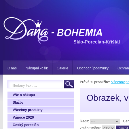
Sklo-Porcelán-Křištál
O nás
Nákupní košík
Galerie
Obchodní podminky
Ochran
Právě si prohlížíte:
Všechny pr
Vše o nákupu
Obrazek, v
Služby
Všechny produkty
Vánoce 2020
Řadit:
Cen
Český porcelán
Změnit měnu: