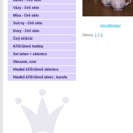
Láhev - čiré sklo
Vázy - čiré sklo
Mísa - čiré sklo
Svícny - čiré sklo
více informací
Dozy - čiré sklo
Strana:
1
2
3
Čirý křišťál
Křišťálové hodiny
Set lahev + sklenice
Obrazek, vzor
Hladké křišťálové sklenice
Hladká křišťálová lahev , karafa