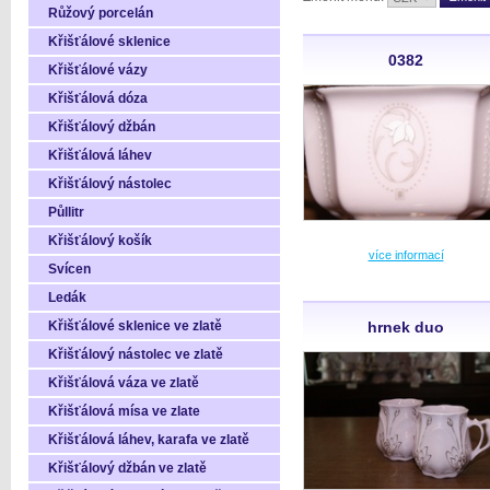
Růžový porcelán
Křišťálové sklenice
0382
Křišťálové vázy
Křišťálová dóza
Křišťálový džbán
Křišťálová láhev
Křišťálový nástolec
Půllitr
Křišťálový košík
více informací
Svícen
Ledák
Křišťálové sklenice ve zlatě
hrnek duo
Křišťálový nástolec ve zlatě
Křišťálová váza ve zlatě
Křišťálová mísa ve zlate
Křišťálová láhev, karafa ve zlatě
Křišťálový džbán ve zlatě