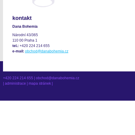
kontakt
Dana Bohemia
Národní 43/365
110 00 Praha 1
tel.:
+420 224 214 655
e-mail:
obchod@danabohemia.cz
+420 224 214 655 |
obchod@danabohemia.cz
|
administrace
|
mapa stránek
|