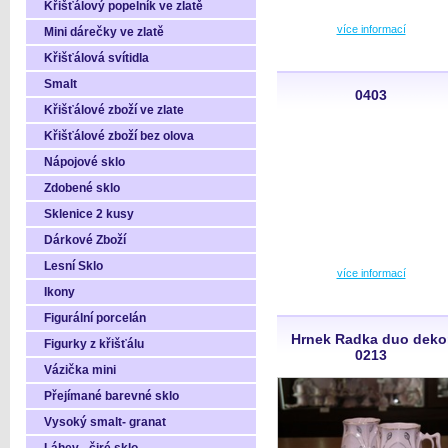
Křišťálový popelník ve zlatě
více informací
Mini dárečky ve zlatě
Křišťálová svítidla
Smalt
0403
Křišťálové zboží ve zlate
Křišťálové zboží bez olova
Nápojové sklo
Zdobené sklo
Sklenice 2 kusy
Dárkové Zboží
Lesní Sklo
více informací
Ikony
Figurální porcelán
Hrnek Radka duo deko
Figurky z křišťálu
0213
Vázička mini
Přejímané barevné sklo
Vysoký smalt- granat